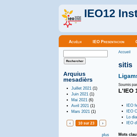
IEO12 Inst
Menu principal
Acuèlh
IEO Presentacion
Vous êt
Formulaire de recherche
Accueil
Rechercher
sitis
Arquius
Ligam
mesadièrs
Soumis pa
Juillet 2021
(1)
L'IEO 
Juin 2021
(1)
Mai 2021
(6)
IEO f
Avril 2021
(1)
IEO O
Mars 2021
(1)
Lo di
IEO d
‹
10 sur 23
›
Mots cla
plus