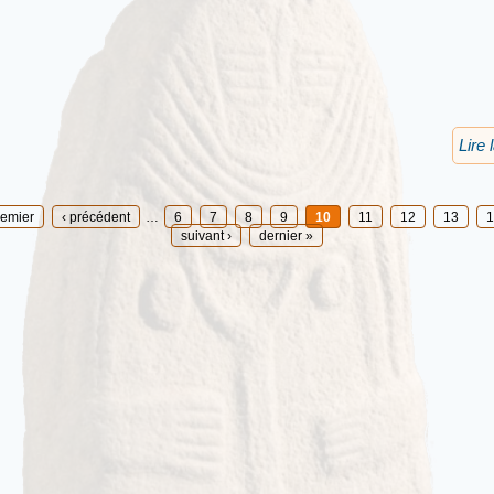
Lire 
remier
‹ précédent
…
6
7
8
9
10
11
12
13
1
suivant ›
dernier »