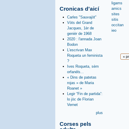
ligams
Cronicas d'aicí
amics
sites
Carles "Sauvajòt"
sitis
Vòts del Grand
occitan
Jacques, 1èr de
ieo
genièr de 1968
2020 : l'annada Joan
Bodon
L'escrivan Max
Roqueta un feminista
Pages
« p
?
Ives Roqueta, sèm
orfanèls...
« Dins de patetas
rojas » de Maria
Roanet »
Legir “Fin de partida”:
lo jòc de Florian
Vernet
plus
Corses pels