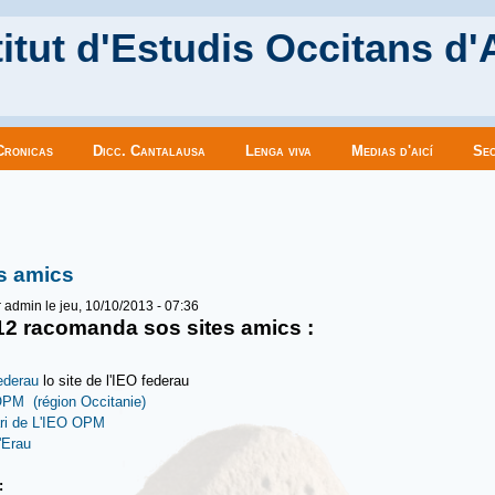
itut d'Estudis Occitans d'
Cronicas
Dicc. Cantalausa
Lenga viva
Medias d'aicí
Sec
es ici
s amics
r
admin
le jeu, 10/10/2013 - 07:36
12 racomanda sos sites amics :
ederau
lo site de l'IEO federau
PM (région Occitanie)
ari de L'IEO OPM
'Erau
u: