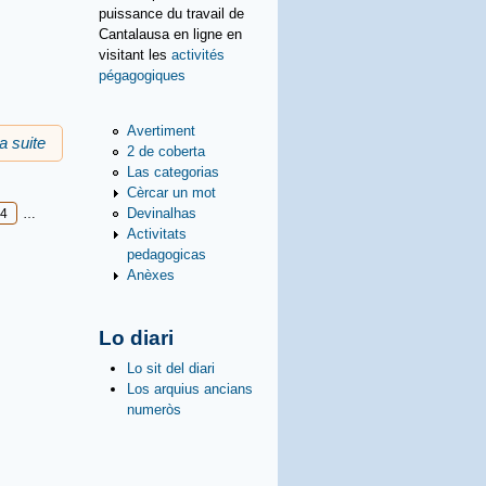
puissance du travail de
Cantalausa en ligne en
visitant les
activités
pégagogiques
Avertiment
la suite
de Ligams amics
2 de coberta
Las categorias
Cèrcar un mot
Devinalhas
4
…
Activitats
pedagogicas
Anèxes
Lo diari
Lo sit del diari
Los arquius ancians
numeròs