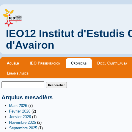
IEO12 Institut d'Estudis
d'Avairon
Menu principal
Acuèlh
IEO Presentacion
Cronicas
Dicc. Cantalausa
Ligams amics
Formulaire de recherche
Rechercher
Arquius mesadièrs
Mars 2026
(7)
Février 2026
(2)
Janvier 2026
(1)
Novembre 2025
(2)
Septembre 2025
(1)