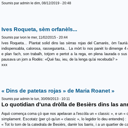
Soumis par
admin
le dim, 08/12/2019 - 20:48
Ives Roqueta, sèm orfanèls...
Soumis par
ivon
le mer, 11/02/2015 - 20:44
Ives Roqueta... Plantat solid dins las sèrras rojas del Camarés, òm l'auriá
indispensabla, calorosa, rasseguranta... La mòrt lo nos panèt lo dimenge 4 
e plan fach, son trabalh, totjorn e pertot a la rega, en plena laurada o su
pausava un jorn a Rodés: «Qué fau, ieu, de la lenga qu'ai recebuda? »
xxx
« Dins de patetas rojas » de Maria Roanet »
Soumis par
admin
le lun, 30/09/2013 - 10:11
Lo quotidian d'una dròlla de Besièrs dins las a
Aquò comença coma çò que nos apelavan a l'escòla un « classic », e un « cl
simplament. Escotatz (per çò qu'un « classic », lo legidor lo deu entendre) :
« Tot lo torn de la catedrala de Besièrs, darrèr los barris, i a un quartier de