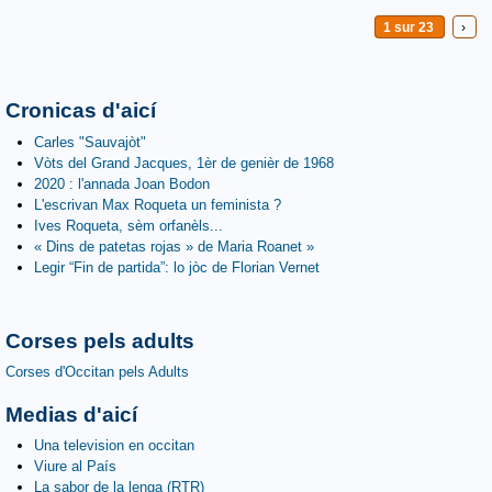
1 sur 23
›
Cronicas d'aicí
Carles "Sauvajòt"
Vòts del Grand Jacques, 1èr de genièr de 1968
2020 : l'annada Joan Bodon
L'escrivan Max Roqueta un feminista ?
Ives Roqueta, sèm orfanèls...
« Dins de patetas rojas » de Maria Roanet »
Legir “Fin de partida”: lo jòc de Florian Vernet
Corses pels adults
Corses d'Occitan pels Adults
Medias d'aicí
Una television en occitan
Viure al País
La sabor de la lenga (RTR)