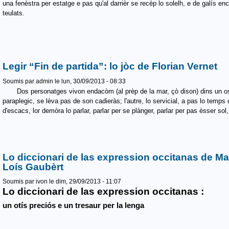
una fenèstra per estatge e pas qu'al darrièr se recèp lo solelh, e de galís e
teulats.
Legir “Fin de partida”: lo jòc de Florian Vernet
Soumis par
admin
le lun, 30/09/2013 - 08:33
Dos personatges vivon endacòm (al prèp de la mar, çò dison) dins un ostal
paraplegic, se lèva pas de son cadieràs; l'autre, lo servicial, a pas lo temp
d'escacs, lor demòra lo parlar, parlar per se plànger, parlar per pas èsser sol, pa
Lo diccionari de las expression occitanas de Ma
Loís Gaubèrt
Soumis par
ivon
le dim, 29/09/2013 - 11:07
Lo diccionari de las expression occitanas :
un otís preciós e un tresaur per la lenga