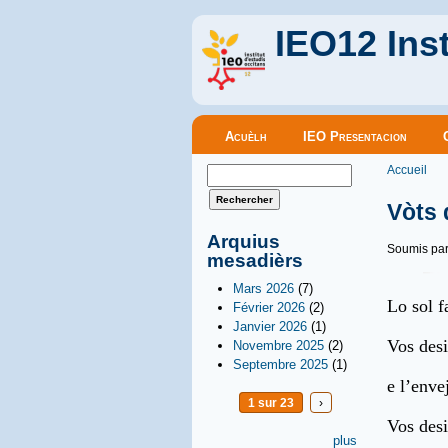
IEO12 Inst
Menu principal
Acuèlh
IEO Presentacion
Vous êt
Formulaire de recherche
Accueil
Rechercher
Vòts 
Arquius
Soumis pa
mesadièrs
Mars 2026
(7)
Lo sol f
Février 2026
(2)
Janvier 2026
(1)
Vos desi
Novembre 2025
(2)
Septembre 2025
(1)
e l’enve
1 sur 23
›
Vos desi
plus