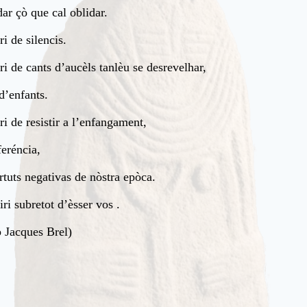
dar çò que cal oblidar.
ri de silencis.
ri de cants d’aucèls tanlèu se desrevelhar,
 d’enfants.
ri de resistir a l’enfangament,
feréncia,
rtuts negativas de nòstra epòca.
ri subretot d’èsser vos .
 Jacques Brel)