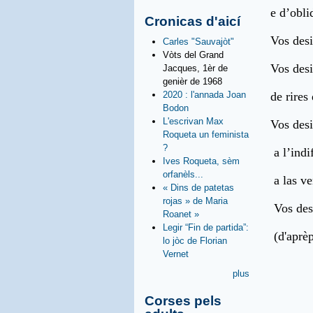
e d’obli
Cronicas d'aicí
Vos desi
Carles "Sauvajòt"
Vòts del Grand
Vos desi
Jacques, 1èr de
genièr de 1968
2020 : l'annada Joan
de rires
Bodon
L'escrivan Max
Vos desi
Roqueta un feminista
?
a l’indi
Ives Roqueta, sèm
orfanèls...
a las ve
« Dins de patetas
rojas » de Maria
Vos desi
Roanet »
Legir “Fin de partida”:
(d'aprèp
lo jòc de Florian
Vernet
plus
Corses pels