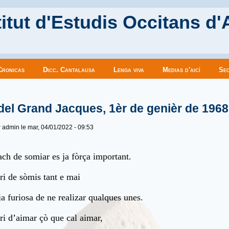
itut d'Estudis Occitans d'
Cronicas
Dicc. Cantalausa
Lenga viva
Medias d'aicí
Sec
es ici
del Grand Jacques, 1èr de genièr de 1968
r
admin
le mar, 04/01/2022 - 09:53
ach de somiar es ja fòrça important.
ri de sòmis tant e mai
ja furiosa de ne realizar qualques unes.
ri d’aimar çò que cal aimar,