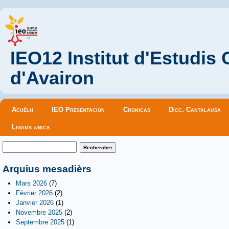
IEO12 Institut d'Estudis
d'Avairon
Menu principal
Acuèlh
IEO Presentacion
Cronicas
Dicc. Cantalausa
Ligams amics
Formulaire de recherche
Rechercher
Arquius mesadièrs
Mars 2026
(7)
Février 2026
(2)
Janvier 2026
(1)
Novembre 2025
(2)
Septembre 2025
(1)