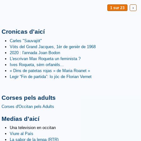
1 sur 23
›
Cronicas d'aicí
Carles "Sauvajòt"
Vòts del Grand Jacques, 1èr de genièr de 1968
2020 : l'annada Joan Bodon
L'escrivan Max Roqueta un feminista ?
Ives Roqueta, sèm orfanèls...
« Dins de patetas rojas » de Maria Roanet »
Legir “Fin de partida”: lo jòc de Florian Vernet
Corses pels adults
Corses d'Occitan pels Adults
Medias d'aicí
Una television en occitan
Viure al País
La sabor de la lenga (RTR)