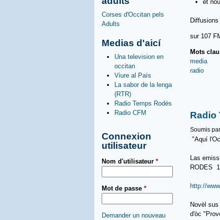
adults
et nou
Corses d'Occitan pels
Diffusions
Adults
sur 107 F
Medias d'aicí
Mots cla
Una television en
media
occitan
radio
Viure al País
La sabor de la lenga
(RTR)
Radio Temps Rodés
Radio CFM
Radio
Soumis pa
Connexion
"Aquí l'Oc
utilisateur
Las emiss
Nom d'utilisateur
*
RODES 107
http://www
Mot de passe
*
Novèl sus 
d'òc "Prov
Demander un nouveau