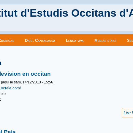
itut d'Estudis Occitans d'
Cronicas
Dicc. Cantalausa
Lenga viva
Medias d'aicí
Sec
es ici
a
levision en occitan
r
jaqui
le sam, 14/12/2013 - 15:56
.octele.com/
u:
Lire 
al País