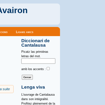
Avairon
cions
Ligams amics
Diccionari de
Cantalausa
Picatz las primièras
letras del mot.
amb los accents :
Lenga viva
la suite
de Una television en occitan
L'ouvrage de Cantalausa
dans son intégralité.
Profitez pleinement de la