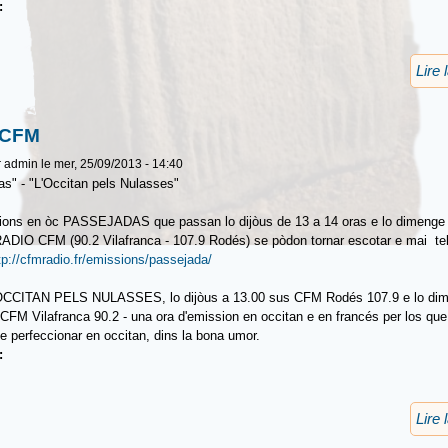
u:
Lire 
 CFM
r
admin
le mer, 25/09/2013 - 14:40
s" - "L'Occitan pels Nulasses"
ions en òc PASSEJADAS que passan lo dijòus de 13 a 14 oras e lo dimenge 
ADIO CFM (90.2 Vilafranca - 107.9 Rodés) se pòdon tornar escotar e mai te
tp://cfmradio.fr/emissions/passejada/
'OCCITAN PELS NULASSES, lo dijòus a 13.00 sus CFM Rodés 107.9 e lo di
CFM Vilafranca 90.2 - una ora d'emission en occitan e en francés per los que
e perfeccionar en occitan, dins la bona umor.
u:
Lire 