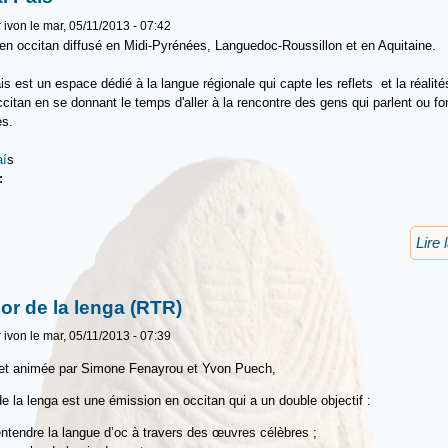
r
ivon
le mar, 05/11/2013 - 07:42
n occitan diffusé en Midi-Pyrénées, Languedoc-Roussillon et en Aquitaine.
ais est un espace dédié à la langue régionale qui capte les reflets et la réalit
itan en se donnant le temps d'aller à la rencontre des gens qui parlent ou fon
es.
aí
s
u:
Lire 
or de la lenga (RTR)
r
ivon
le mar, 05/11/2013 - 07:39
et animée par Simone Fenayrou et Yvon Puech,
e la lenga est une émission en occitan qui a un double objectif :
entendre la langue d’oc à travers des œuvres célèbres ;