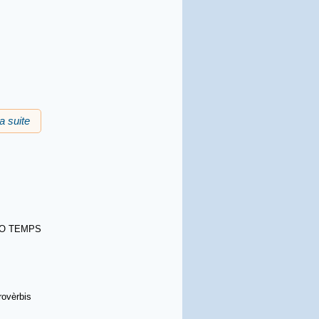
la suite
de La sabor de la lenga (RTR)
DIO TEMPS
rovèrbis