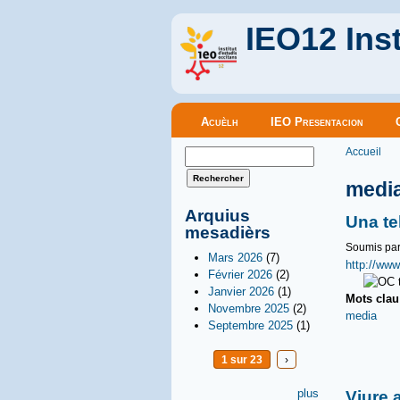
IEO12 Inst
Menu principal
Acuèlh
IEO Presentacion
Vous êt
Formulaire de recherche
Accueil
Rechercher
medi
Arquius
Una te
mesadièrs
Soumis pa
Mars 2026
(7)
http://www
Février 2026
(2)
Janvier 2026
(1)
Mots cla
Novembre 2025
(2)
media
Septembre 2025
(1)
1 sur 23
›
plus
Viure 