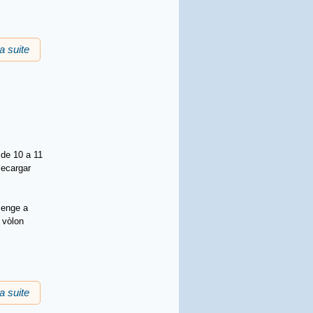
la suite
de Radio Temps Rodés
de 10 a 11
lecargar
menge a
 vòlon
la suite
de Radio CFM