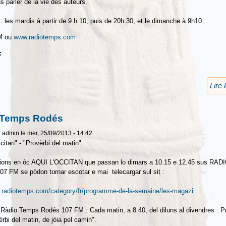
s parler de la vie des auteurs.
 : les mardis à partir de 9 h 10, puis de 20h.30, et le dimanche à 9h10
M ou
www.radiotemps.com
u:
Lire 
 Temps Rodés
r
admin
le mer, 25/09/2013 - 14:42
citan" - "Provèrbi del matin"
ions en òc AQUI L'OCCITAN que passan lo dimars a 10.15 e 12.45 sus RA
 FM se pòdon tornar escotar e mai telecargar sul sit :
.radiotemps.com/category/fr/programme-de-la-semaine/les-magazi...
Ràdio Temps Rodés 107 FM : Cada matin, a 8.40, del diluns al divendres : P
èrbi del matin, de jòia pel camin".