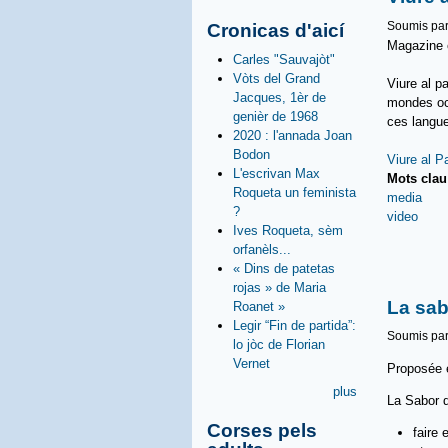
Soumis pa
Cronicas d'aicí
Magazine e
Carles "Sauvajòt"
Vòts del Grand
Viure al p
Jacques, 1èr de
mondes occ
genièr de 1968
ces langu
2020 : l'annada Joan
Bodon
Viure al P
L'escrivan Max
Mots cla
Roqueta un feminista
media
?
video
Ives Roqueta, sèm
orfanèls...
« Dins de patetas
rojas » de Maria
La sab
Roanet »
Legir “Fin de partida”:
Soumis pa
lo jòc de Florian
Vernet
Proposée 
plus
La Sabor d
Corses pels
faire 