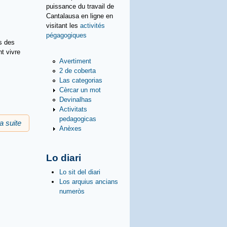
puissance du travail de
Cantalausa en ligne en
visitant les
activités
pégagogiques
és des
t vivre
Avertiment
2 de coberta
Las categorias
Cèrcar un mot
Devinalhas
Activitats
pedagogicas
la suite
de Viure al País
Anèxes
Lo diari
Lo sit del diari
Los arquius ancians
numeròs