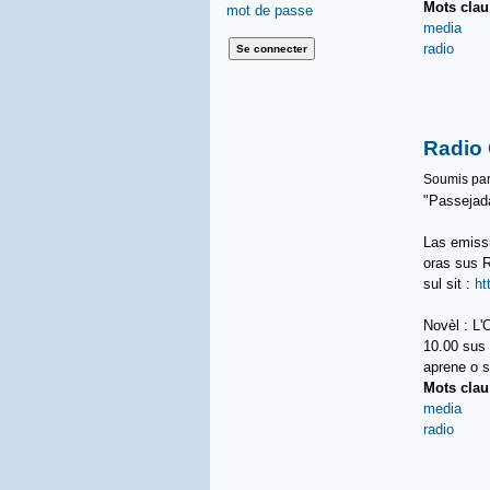
Mots cla
mot de passe
media
radio
Radio
Soumis pa
"Passejada
Las emiss
oras sus R
sul sit :
ht
Novèl : L
10.00 sus 
aprene o s
Mots cla
media
radio