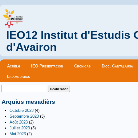
IEO12 Institut d'Estudis
d'Avairon
Menu principal
Acuèlh
IEO Presentacion
Cronicas
Dicc. Cantalausa
Ligams amics
Formulaire de recherche
Rechercher
Arquius mesadièrs
Octobre 2023
(4)
Septembre 2023
(3)
Août 2023
(2)
Juillet 2023
(3)
Mai 2023
(2)