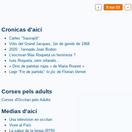
‹
5 sur 23
›
Cronicas d'aicí
Carles "Sauvajòt"
Vòts del Grand Jacques, 1èr de genièr de 1968
2020 : l'annada Joan Bodon
L'escrivan Max Roqueta un feminista ?
Ives Roqueta, sèm orfanèls...
« Dins de patetas rojas » de Maria Roanet »
Legir “Fin de partida”: lo jòc de Florian Vernet
Corses pels adults
Corses d'Occitan pels Adults
Medias d'aicí
Una television en occitan
Viure al País
La sabor de la lenga (RTR)