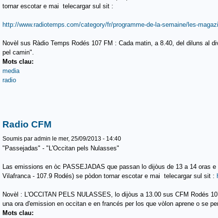
tornar escotar e mai telecargar sul sit :
http://www.radiotemps.com/category/fr/programme-de-la-semaine/les-magazi
Novèl sus Ràdio Temps Rodés 107 FM : Cada matin, a 8.40, del diluns al dive
pel camin".
Mots clau:
media
radio
Radio CFM
Soumis par
admin
le mer, 25/09/2013 - 14:40
"Passejadas" - "L'Occitan pels Nulasses"
Las emissions en òc PASSEJADAS que passan lo dijòus de 13 a 14 oras e 
Vilafranca - 107.9 Rodés) se pòdon tornar escotar e mai telecargar sul sit :
Novèl : L'OCCITAN PELS NULASSES, lo dijòus a 13.00 sus CFM Rodés 107.
una ora d'emission en occitan e en francés per los que vòlon aprene o se per
Mots clau: