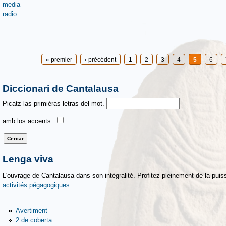
media
radio
Pages
« premier
‹ précédent
1
2
3
4
5
6
Diccionari de Cantalausa
Picatz las primièras letras del mot.
amb los accents :
Lenga viva
L'ouvrage de Cantalausa dans son intégralité. Profitez pleinement de la puiss
activités pégagogiques
Avertiment
2 de coberta