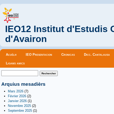
IEO12 Institut d'Estudis
d'Avairon
Menu principal
Acuèlh
IEO Presentacion
Cronicas
Dicc. Cantalausa
Ligams amics
Formulaire de recherche
Rechercher
Arquius mesadièrs
Mars 2026
(7)
Février 2026
(2)
Janvier 2026
(1)
Novembre 2025
(2)
Septembre 2025
(1)