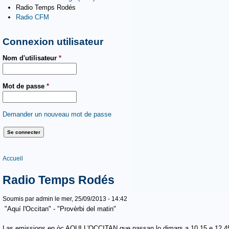
Radio Temps Rodés
Radio CFM
Connexion utilisateur
Nom d'utilisateur
*
Mot de passe
*
Demander un nouveau mot de passe
Vous êtes ici
Accueil
Radio Temps Rodés
Soumis par
admin
le mer, 25/09/2013 - 14:42
"Aquí l'Occitan" - "Provèrbi del matin"
Las emissions en òc AQUI L'OCCITAN que passan lo dimars a 10.15 e 