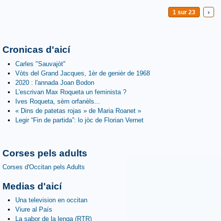
1 sur 23
›
Cronicas d'aicí
Carles "Sauvajòt"
Vòts del Grand Jacques, 1èr de genièr de 1968
2020 : l'annada Joan Bodon
L'escrivan Max Roqueta un feminista ?
Ives Roqueta, sèm orfanèls...
« Dins de patetas rojas » de Maria Roanet »
Legir “Fin de partida”: lo jòc de Florian Vernet
Corses pels adults
Corses d'Occitan pels Adults
Medias d'aicí
Una television en occitan
Viure al País
La sabor de la lenga (RTR)