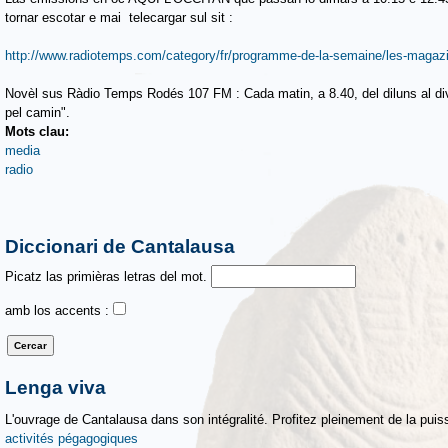
tornar escotar e mai telecargar sul sit :
http://www.radiotemps.com/category/fr/programme-de-la-semaine/les-magazi
Novèl sus Ràdio Temps Rodés 107 FM : Cada matin, a 8.40, del diluns al dive
pel camin".
Mots clau:
media
radio
Diccionari de Cantalausa
Picatz las primièras letras del mot.
amb los accents :
Lenga viva
L'ouvrage de Cantalausa dans son intégralité. Profitez pleinement de la puiss
activités pégagogiques