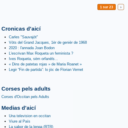
1 sur 23
›
Cronicas d'aicí
Carles "Sauvajòt"
Vòts del Grand Jacques, 1èr de genièr de 1968
2020 : l'annada Joan Bodon
L'escrivan Max Roqueta un feminista ?
Ives Roqueta, sèm orfanèls...
« Dins de patetas rojas » de Maria Roanet »
Legir “Fin de partida”: lo jòc de Florian Vernet
Corses pels adults
Corses d'Occitan pels Adults
Medias d'aicí
Una television en occitan
Viure al País
La sabor de la lenga (RTR)