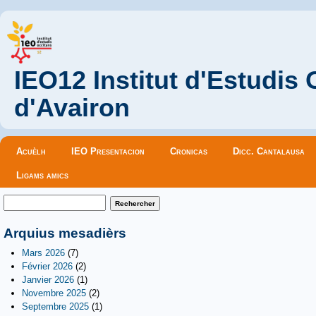
IEO12 Institut d'Estudis
d'Avairon
Menu principal
Acuèlh
IEO Presentacion
Cronicas
Dicc. Cantalausa
Ligams amics
Formulaire de recherche
Rechercher
Arquius mesadièrs
Mars 2026
(7)
Février 2026
(2)
Janvier 2026
(1)
Novembre 2025
(2)
Septembre 2025
(1)