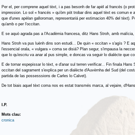
Per el, per comprene aquel tèxt, i a pas besonh de far apèl al francés (o pr
impression. Lo sol « francés » qu'òm pòt trobar dins aquel tèxt es comun e a
que d'unes apèlan galloroman, representariá per estimacion 40% del tèxt). Per
qu'amb o per l'occitan.
E se aquò agrada pas a l'Acadèmia francesa, ditz Hans Stroh, amb malícia, a
Hans Stroh va pus luènh dins son estudi... De quin « occitan » s'agís ? E aq
l'essencial orala, « vulgara » coma se disiá? Plan segur, s'impausa la necces
que lo qu'escriu va anar al pus simple, e doncas va seguir lo dialècte que con
E de tornar espepissar lo tèxt, e d'anar sul terren verificar... Fin finala Han
occitan del sagrament s'explica per un dialècte d'Auvèrnha del Sud (del costa
partida de las possesssions de Carles lo Calvet).
De tot biais aquel tèxt coma nos es estat transmés marca, al vejaire, d'Hans
I.P.
Mots clau:
cronica