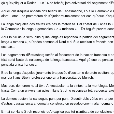
çò qu'expliquèt a Rodés... un 14 de febrièr, jorn aniversari del sagrament d'E
Aquel jorn d'aquela annada dos felens de Carlesmanhe, Loís lo Germanic e Car
ainat, Lotari : se prometèron de s'ajudar mutualament per cas qu'aquel d'aqu
La lenga d'aqueles dos fraires èra pas la meteissa. Del costat de Carles lo C
lo Germanic : la lenga « germanica » o « tudesca »... Tot foguèt previst d
Aquí lo niu de la sèrp: dins quina lenga es reportada la partida del sagramen
lenga « romana », a l'epòca comuna al Nòrd e al Sud (occitan e francés son 
occitan...
Los sagraments d'Estrasborg serián al fondament de la nacion francesa e com
tèxt seriá l'acte de naissença de la lenga francesa... Aquí çò que se pensan
pensada unica francesa.
E se la lenga d'aqueles juraments èra puslèu d'occitan o de proto-occitan,
malícia Hans Stroh, professor onorari a l'universitat de Munich.
Mas bon, demorem-ne al tèxt. Al vocabulari, a la sintaxi, a la morfologia. M
frasa. Coma un universitari qu'es, Hans Stroh o espepissa tot, va cercar ex
La demonstracion, la cal seguir, punt per punt. Discutir dels vèrbs en -ar pe
d'autras causas encara, coma la construccion pseudopronominala : coma lo « 
E mai se Hans Stroh reconeis qu'o explica pas tot n'arriba a de conclusions 