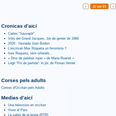
‹
11 sur 23
›
Cronicas d'aicí
Carles "Sauvajòt"
Vòts del Grand Jacques, 1èr de genièr de 1968
2020 : l'annada Joan Bodon
L'escrivan Max Roqueta un feminista ?
Ives Roqueta, sèm orfanèls...
« Dins de patetas rojas » de Maria Roanet »
Legir “Fin de partida”: lo jòc de Florian Vernet
Corses pels adults
Corses d'Occitan pels Adults
Medias d'aicí
Una television en occitan
Viure al País
La sabor de la lenga (RTR)