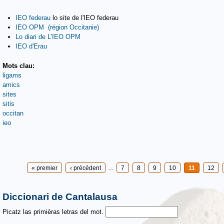
IEO federau
lo site de l'IEO federau
IEO OPM (région Occitanie)
Lo diari de L'IEO OPM
IEO d'Erau
Mots clau:
ligams
amics
sites
sitis
occitan
ieo
Pages
« premier
‹ précédent
…
7
8
9
10
11
12
Diccionari de Cantalausa
Picatz las primièras letras del mot.