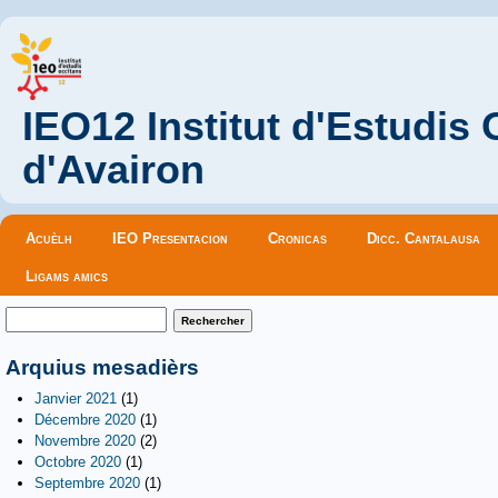
IEO12 Institut d'Estudis
d'Avairon
Menu principal
Acuèlh
IEO Presentacion
Cronicas
Dicc. Cantalausa
Ligams amics
Formulaire de recherche
Rechercher
Arquius mesadièrs
Janvier 2021
(1)
Décembre 2020
(1)
Novembre 2020
(2)
Octobre 2020
(1)
Septembre 2020
(1)