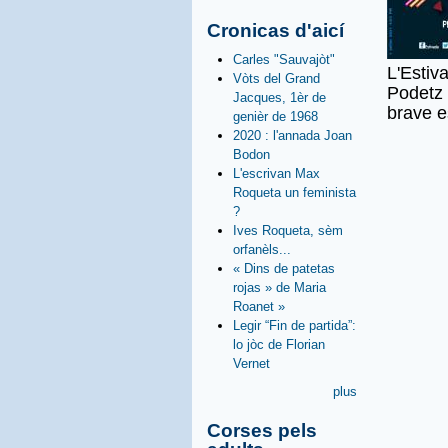
Cronicas d'aicí
Carles "Sauvajòt"
L'Estiv
Vòts del Grand
Podetz 
Jacques, 1èr de
brave e
genièr de 1968
2020 : l'annada Joan
Bodon
L'escrivan Max
Roqueta un feminista
?
Ives Roqueta, sèm
orfanèls...
« Dins de patetas
rojas » de Maria
Roanet »
Legir “Fin de partida”:
lo jòc de Florian
Vernet
plus
Corses pels