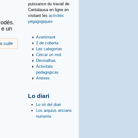
puissance du travail de
Cantalausa en ligne en
visitant les
activités
pégagogiques
Rodés.
 e un
Avertiment
2 de coberta
la suite
de Estivada 2021 a Rodés
Las categorias
Cèrcar un mot
Devinalhas
Activitats
pedagogicas
Anèxes
Lo diari
Lo sit del diari
Los arquius ancians
numeròs