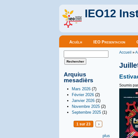
IEO12 Inst
Menu principal
Acuèlh
IEO Presentacion
Vous êt
Formulaire de recherche
Accueil
»
A
Rechercher
Juill
Arquius
Estiva
mesadièrs
Soumis pa
Mars 2026
(7)
Février 2026
(2)
Janvier 2026
(1)
Novembre 2025
(2)
Septembre 2025
(1)
1 sur 23
›
plus