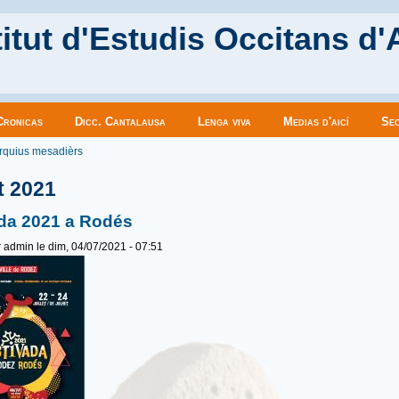
itut d'Estudis Occitans d'
Cronicas
Dicc. Cantalausa
Lenga viva
Medias d'aicí
Sec
es ici
rquius mesadièrs
et 2021
da 2021 a Rodés
r
admin
le dim, 04/07/2021 - 07:51