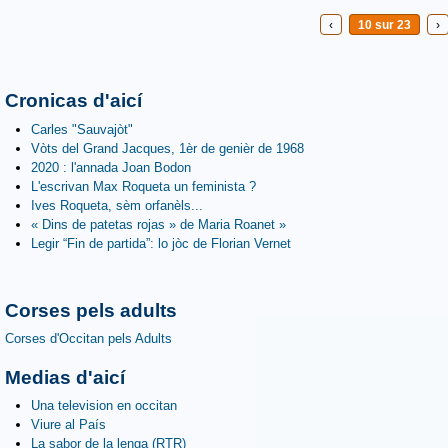
‹
10 sur 23
›
Cronicas d'aicí
Carles "Sauvajòt"
Vòts del Grand Jacques, 1èr de genièr de 1968
2020 : l'annada Joan Bodon
L'escrivan Max Roqueta un feminista ?
Ives Roqueta, sèm orfanèls...
« Dins de patetas rojas » de Maria Roanet »
Legir “Fin de partida”: lo jòc de Florian Vernet
Corses pels adults
Corses d'Occitan pels Adults
Medias d'aicí
Una television en occitan
Viure al País
La sabor de la lenga (RTR)