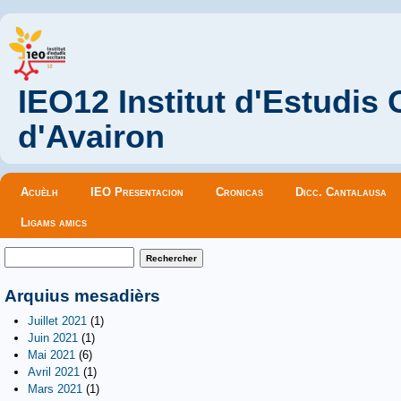
IEO12 Institut d'Estudis
d'Avairon
Menu principal
Acuèlh
IEO Presentacion
Cronicas
Dicc. Cantalausa
Ligams amics
Formulaire de recherche
Rechercher
Arquius mesadièrs
Juillet 2021
(1)
Juin 2021
(1)
Mai 2021
(6)
Avril 2021
(1)
Mars 2021
(1)