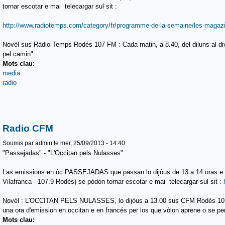
tornar escotar e mai telecargar sul sit :
http://www.radiotemps.com/category/fr/programme-de-la-semaine/les-magazi
Novèl sus Ràdio Temps Rodés 107 FM : Cada matin, a 8.40, del diluns al dive
pel camin".
Mots clau:
media
radio
Radio CFM
Soumis par
admin
le mer, 25/09/2013 - 14:40
"Passejadas" - "L'Occitan pels Nulasses"
Las emissions en òc PASSEJADAS que passan lo dijòus de 13 a 14 oras e 
Vilafranca - 107.9 Rodés) se pòdon tornar escotar e mai telecargar sul sit :
Novèl : L'OCCITAN PELS NULASSES, lo dijòus a 13.00 sus CFM Rodés 107.
una ora d'emission en occitan e en francés per los que vòlon aprene o se per
Mots clau: