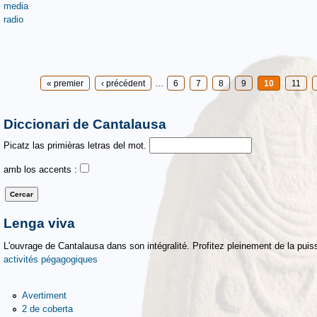
media
radio
Pages
« premier
‹ précédent
…
6
7
8
9
10
11
Diccionari de Cantalausa
Picatz las primièras letras del mot.
amb los accents :
Lenga viva
L'ouvrage de Cantalausa dans son intégralité. Profitez pleinement de la puiss
activités pégagogiques
Avertiment
2 de coberta