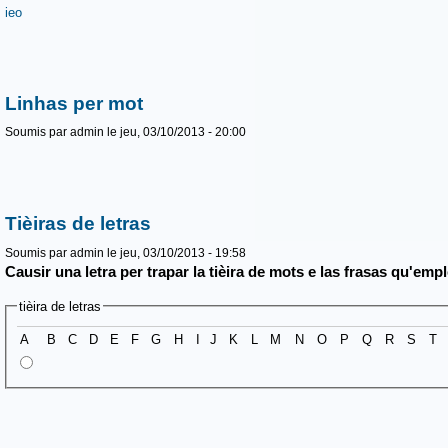
ieo
Linhas per mot
Soumis par
admin
le jeu, 03/10/2013 - 20:00
Tièiras de letras
Soumis par
admin
le jeu, 03/10/2013 - 19:58
Causir una letra per trapar la tièira de mots e las frasas qu'emp
tièira de letras
A
B
C
D
E
F
G
H
I
J
K
L
M
N
O
P
Q
R
S
T