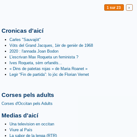
1 sur 23
›
Cronicas d'aicí
Carles "Sauvajòt"
Vòts del Grand Jacques, 1èr de genièr de 1968
2020 : l'annada Joan Bodon
L'escrivan Max Roqueta un feminista ?
Ives Roqueta, sèm orfanèls...
« Dins de patetas rojas » de Maria Roanet »
Legir “Fin de partida”: lo jòc de Florian Vernet
Corses pels adults
Corses d'Occitan pels Adults
Medias d'aicí
Una television en occitan
Viure al País
La sabor de la lenga (RTR)