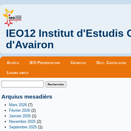
IEO12 Institut d'Estudis
d'Avairon
Menu principal
Acuèlh
IEO Presentacion
Cronicas
Dicc. Cantalausa
Ligams amics
Formulaire de recherche
Rechercher
Arquius mesadièrs
Mars 2026
(7)
Février 2026
(2)
Janvier 2026
(1)
Novembre 2025
(2)
Septembre 2025
(1)