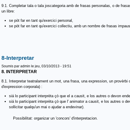
9.1. Completar tala o tala joscategoria amb de frasas personalas, o de fras
un libre:
se pòt far en tant qu'exercici personal,
se pòt far en tant qu'exercici collectiu, amb un nombre de frasas impaus
8-Interpretar
Soumis par
admin
le jeu, 03/10/2013 - 19:51
8. INTERPRETAR
8.1. Interpretar teatralament un mot, una frasa, una expression, un provèrbi d
d'expression corporala) :
siá lo participant interprèta çò que el a causit, e los autres o devon ende
siá lo participant interprèta çò que l' animator a causit, e los autres o
sollicitar qualqu'un mai o ajudar a endevinar).
Possibilitat: organizar un 'concors' d'interpretacion.