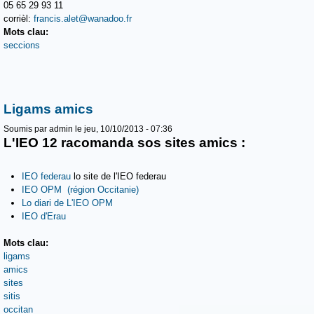
05 65 29 93 11
corrièl:
francis.alet@wanadoo.fr
Mots clau:
seccions
Ligams amics
Soumis par
admin
le jeu, 10/10/2013 - 07:36
L'IEO 12 racomanda sos sites amics :
IEO federau
lo site de l'IEO federau
IEO OPM (région Occitanie)
Lo diari de L'IEO OPM
IEO d'Erau
Mots clau:
ligams
amics
sites
sitis
occitan