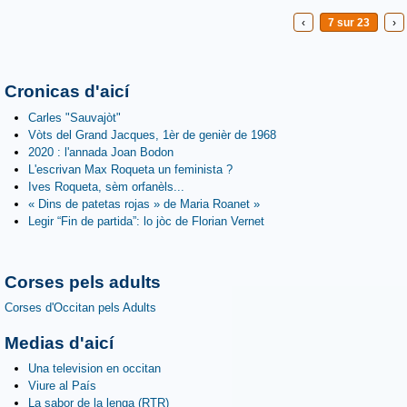
‹
7 sur 23
›
Cronicas d'aicí
Carles "Sauvajòt"
Vòts del Grand Jacques, 1èr de genièr de 1968
2020 : l'annada Joan Bodon
L'escrivan Max Roqueta un feminista ?
Ives Roqueta, sèm orfanèls...
« Dins de patetas rojas » de Maria Roanet »
Legir “Fin de partida”: lo jòc de Florian Vernet
Corses pels adults
Corses d'Occitan pels Adults
Medias d'aicí
Una television en occitan
Viure al País
La sabor de la lenga (RTR)