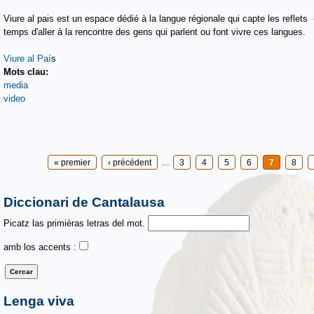
Viure al pais est un espace dédié à la langue régionale qui capte les reflets
temps d'aller à la rencontre des gens qui parlent ou font vivre ces langues.
Viure al Paí
s
Mots clau:
media
video
Pages
« premier
‹ précédent
…
3
4
5
6
7
8
Diccionari de Cantalausa
Picatz las primièras letras del mot.
amb los accents :
Lenga viva