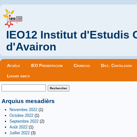
IEO12 Institut d'Estudis
d'Avairon
Menu principal
Acuèlh
IEO Presentacion
Cronicas
Dicc. Cantalausa
Ligams amics
Formulaire de recherche
Rechercher
Arquius mesadièrs
Novembre 2022
(1)
Octobre 2022
(1)
Septembre 2022
(2)
Août 2022
(1)
Juillet 2022
(3)