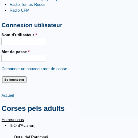
Radio Temps Rodés
Radio CFM
Connexion utilisateur
Nom d'utilisateur
*
Mot de passe
*
Demander un nouveau mot de passe
Vous êtes ici
Accueil
Corses pels adults
Entresenhas
:
IEO d'Avairon,
Ostal del Patrimoni,