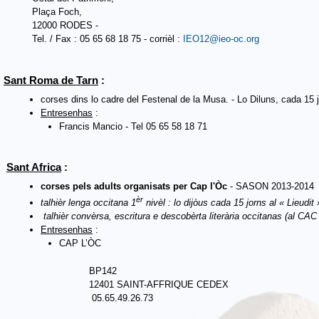
Plaça Foch,
12000 RODES -
Tel. / Fax : 05 65 68 18 75 - corrièl :
IEO12@ieo-oc.org
Sant Roma de Tarn
:
corses dins lo cadre del Festenal de la Musa. - Lo Diluns, cada 15 
Entresenhas
:
Francis Mancio - Tel 05 65 58 18 71
Sant Africa
:
corses pels adults organisats
per Cap l'Òc
- SASON 2013-2014
èr
talhièr lenga occitana 1
nivèl : lo dijòus cada 15 jorns al « Lieudit 
talhièr convèrsa, escritura e descobèrta literària occitanas (al CA
Entresenhas
:
CAP L’ÒC
BP142
12401 SAINT-AFFRIQUE CEDEX
05.65.49.26.73