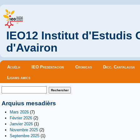
IEO12 Institut d'Estudis
d'Avairon
Menu principal
Acuèlh
IEO Presentacion
Cronicas
Dicc. Cantalausa
Ligams amics
Formulaire de recherche
Rechercher
Arquius mesadièrs
Mars 2026
(7)
Février 2026
(2)
Janvier 2026
(1)
Novembre 2025
(2)
Septembre 2025
(1)