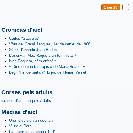
1 sur 23
›
Cronicas d'aicí
Carles "Sauvajòt"
Vòts del Grand Jacques, 1èr de genièr de 1968
2020 : l'annada Joan Bodon
L'escrivan Max Roqueta un feminista ?
Ives Roqueta, sèm orfanèls...
« Dins de patetas rojas » de Maria Roanet »
Legir “Fin de partida”: lo jòc de Florian Vernet
Corses pels adults
Corses d'Occitan pels Adults
Medias d'aicí
Una television en occitan
Viure al País
La sabor de la lenga (RTR)