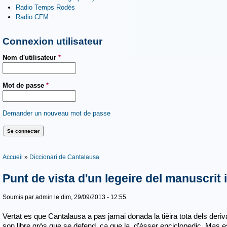
Radio Temps Rodés
Radio CFM
Connexion utilisateur
Nom d'utilisateur
*
Mot de passe
*
Demander un nouveau mot de passe
Vous êtes ici
Accueil
»
Diccionari de Cantalausa
Punt de vista d'un legeire del manuscrit
Soumis par
admin
le dim, 29/09/2013 - 12:55
Vertat es que Cantalausa a pas jamai donada la tièira tota dels deriva
son libre gròs que se defend, ça que la, d'èsser enciclopedic. Mas e