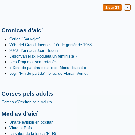
1 sur 23
›
Cronicas d'aicí
Carles "Sauvajòt"
Vòts del Grand Jacques, 1èr de genièr de 1968
2020 : l'annada Joan Bodon
L'escrivan Max Roqueta un feminista ?
Ives Roqueta, sèm orfanèls...
« Dins de patetas rojas » de Maria Roanet »
Legir “Fin de partida”: lo jòc de Florian Vernet
Corses pels adults
Corses d'Occitan pels Adults
Medias d'aicí
Una television en occitan
Viure al País
La sabor de la lenga (RTR)