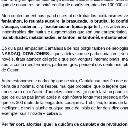
quin de nosautres se poirà conflar de conéisser totas las 100 000 in
Mon contentament pus grand es estat de trobar los occitanismes ver
fanfanhon, lo reumàs aücaire, la brasucada, lo brutlèu, lo confi
s'acapar, codenar
... ; l'exclamacion tipica jutja-te !
; los advèrbis
innombrables diminutius e augmentatius que son una caracteristica 
malabilhadet, malabilhadàs, enfanton, enfantonèl, enfantonelon
Çò qu'a pas empachat Cantalausa de nos porgir tanben de neologi
NASDAQ, DOW JONES
... que la television ne parla cada jorn ; s
novèls, tirats atanben del grèc e que son venguts internacionals,
ma
sus la còsta mediterranèa, parlèrem grèc pendent dos cents ans, plan
de Cesar.
Autre estonament : cada còp que ne vira, Cantalausa, puslèu que de 
tièira de sinonims, dins l'esper, mai que probable, que lo legeire que p
coneisserà un o l'autre d'aqueles sinonims, çò que li farà un pauc lu
que los qu'an pas jamai aprés a legir nòstra lenga mespresada e fò
que los 300 mots de la lenga dels cadajorns. Tròbi, ieu, lo biais de f
intelligent, e mai s'alunhe qualque pauc del biais de far dels dicciona
exemple, sus l'intrada «
cabra
».
Per far cort, afortissi que i a quicòm de cambiat e de revolucion