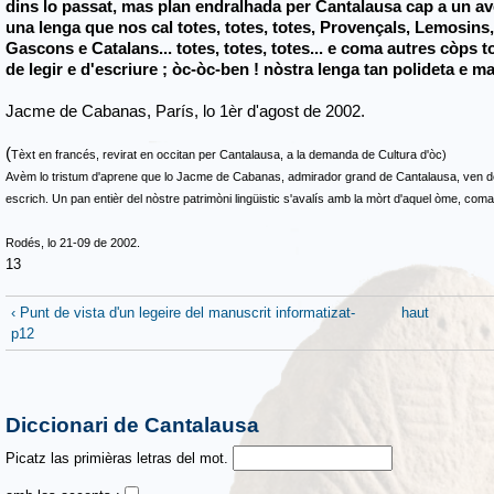
dins lo passat, mas plan endralhada per Cantalausa cap a un av
una lenga que nos cal totes, totes, totes, Provençals, Lemosi
Gascons e Catalans... totes, totes, totes... e coma autres còps t
de legir e d'escriure ; òc-òc-ben ! nòstra lenga tan polideta e ma
Jacme de Cabanas, París, lo 1èr d'agost de 2002.
(
Tèxt en francés, revirat en occitan per Cantalausa, a la demanda de Cultura d'òc)
Avèm lo tristum d'aprene que lo Jacme de Cabanas, admirador grand de Cantalausa, ven de d
escrich. Un pan entièr del nòstre patrimòni lingüistic s'avalís amb la mòrt d'aquel òme, co
Rodés, lo 21-09 de 2002.
13
‹ Punt de vista d'un legeire del manuscrit informatizat-
haut
p12
Diccionari de Cantalausa
Picatz las primièras letras del mot.