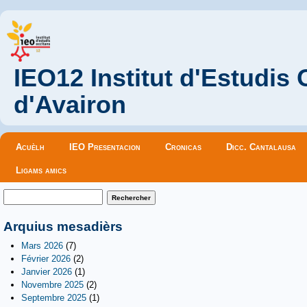
IEO12 Institut d'Estudis
d'Avairon
Menu principal
Acuèlh
IEO Presentacion
Cronicas
Dicc. Cantalausa
Ligams amics
Formulaire de recherche
Rechercher
Arquius mesadièrs
Mars 2026
(7)
Février 2026
(2)
Janvier 2026
(1)
Novembre 2025
(2)
Septembre 2025
(1)