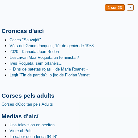
1 sur 23
›
Cronicas d'aicí
Carles "Sauvajòt"
Vòts del Grand Jacques, 1èr de genièr de 1968
2020 : l'annada Joan Bodon
L'escrivan Max Roqueta un feminista ?
Ives Roqueta, sèm orfanèls...
« Dins de patetas rojas » de Maria Roanet »
Legir “Fin de partida”: lo jòc de Florian Vernet
Corses pels adults
Corses d'Occitan pels Adults
Medias d'aicí
Una television en occitan
Viure al País
La sabor de la lenga (RTR)