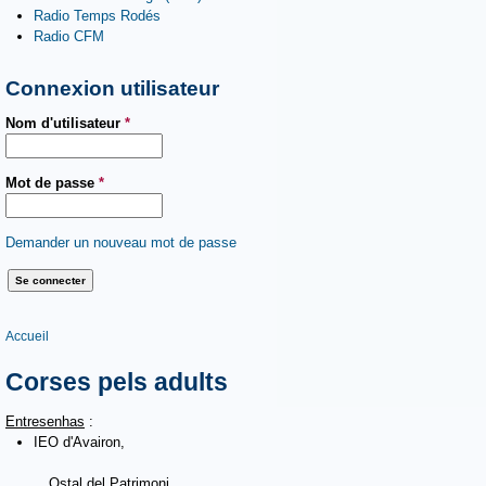
Radio Temps Rodés
Radio CFM
Connexion utilisateur
Nom d'utilisateur
*
Mot de passe
*
Demander un nouveau mot de passe
Vous êtes ici
Accueil
Corses pels adults
Entresenhas
:
IEO d'Avairon,
Ostal del Patrimoni,