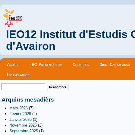
IEO12 Institut d'Estudis
d'Avairon
Menu principal
Acuèlh
IEO Presentacion
Cronicas
Dicc. Cantalausa
Ligams amics
Formulaire de recherche
Rechercher
Arquius mesadièrs
Mars 2026
(7)
Février 2026
(2)
Janvier 2026
(1)
Novembre 2025
(2)
Septembre 2025
(1)