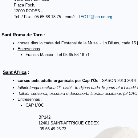
Plaça Foch,
12000 RODES -
Tel. / Fax : 05 65 68 18 75 - corrièl :
IEO12@ieo-oc.org
Sant Roma de Tarn
:
corses dins lo cadre del Festenal de la Musa. - Lo Diluns, cada 15 
Entresenhas
:
Francis Mancio - Tel 05 65 58 18 71
Sant Africa
:
corses pels adults organisats
per Cap l'Òc
- SASON 2013-2014
èr
talhièr lenga occitana 1
nivèl : lo dijòus cada 15 jorns al « Lieudit 
talhièr convèrsa, escritura e descobèrta literària occitanas (al CA
Entresenhas
:
CAP L’ÒC
BP142
12401 SAINT-AFFRIQUE CEDEX
05.65.49.26.73