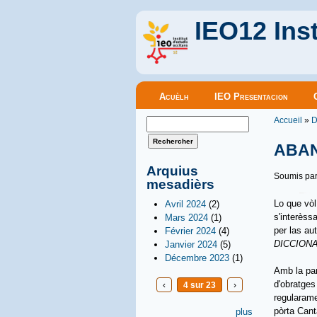
IEO12 Inst
Menu principal
Acuèlh
IEO Presentacion
Vous êt
Formulaire de recherche
Accueil
»
D
Rechercher
ABA
Arquius
Soumis pa
mesadièrs
Lo que vòl
Avril 2024
(2)
s'interèss
Mars 2024
(1)
per las au
Février 2024
(4)
DICCION
Janvier 2024
(5)
Décembre 2023
(1)
Amb la pa
d'obratge
‹
4 sur 23
›
regularame
pòrta Cant
plus