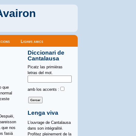
Avairon
cions
Ligams amics
Diccionari de
Cantalausa
Picatz las primièras
letras del mot.
o que
amb los accents :
 normal
iceste
Lenga viva
 Despuèi,
pareisson
L'ouvrage de Cantalausa
La que nos
dans son intégralité.
os fasiá
Profitez pleinement de la