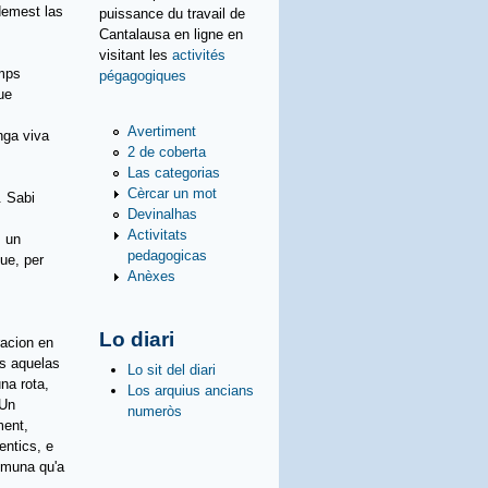
 demest las
puissance du travail de
Cantalausa en ligne en
visitant les
activités
amps
pégagogiques
ue
Avertiment
nga viva
2 de coberta
Las categorias
Cèrcar un mot
.
Sabi
Devinalhas
Activitats
s un
pedagogicas
ue, per
Anèxes
Lo diari
racion en
as aquelas
Lo sit del diari
na rota,
Los arquius ancians
 Un
numeròs
ment,
entics, e
omuna qu'a