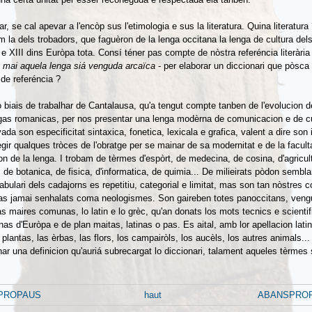
r, se cal apevar a l'encòp sus l'etimologia e sus la literatura. Quina literatura
m la dels trobadors, que faguèron de la lenga occitana la lenga de cultura del
 e XIII dins Euròpa tota. Consí téner pas compte de nòstra referéncia literària
 mai aquela lenga siá venguda arcaïca
- per elaborar un diccionari que pòsca
 de referéncia ?
o biais de trabalhar de Cantalausa, qu'a tengut compte tanben de l'evolucion d
gas romanicas, per nos presentar una lenga modèrna de comunicacion e de cu
ada son especificitat sintaxica, fonetica, lexicala e grafica, valent a dire son i
egir qualques tròces de l'obratge per se mainar de sa modernitat e de la facult
on de la lenga. I trobam de tèrmes d'espòrt, de medecina, de cosina, d'agricul
a, de botanica, de fisica, d'informatica, de quimia... De milieirats pòdon sembla
abulari dels cadajorns es repetitiu, categorial e limitat, mas son tan nòstres 
as jamai senhalats coma neologismes. Son gaireben totes panoccitans, veng
s maires comunas, lo latin e lo grèc, qu'an donats los mots tecnics e scientif
inas d'Euròpa e de plan maitas, latinas o pas. Es aital, amb lor apellacion lati
s plantas, las èrbas, las flors, los campairòls, los aucèls, los autres animals..
ar una definicion qu'auriá subrecargat lo diccionari, talament aqueles tèrmes
SPROPAUS
haut
ABANSPROP