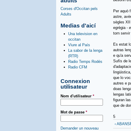
adults
Corses d'Occitan pels
Per aquò fa
Adults
astre, avè
sègles XII
Medias d'aicí
egrègia -
e
torn servir
Una television en
occitan
Es estat l
Viure al País
autras len
La sabor de la lenga
e qu'a serv
(RTR)
Sufís de l
Radio Temps Rodés
d'adaptaci
Radio CFM
lingüistic
que lo voc
Connexion
autres e p
utilisateur
doas lenga
lengas lat
Nom d'utilisateur
*
figuran la
que de don
Mot de passe
*
5
‹ ABAN
Demander un nouveau