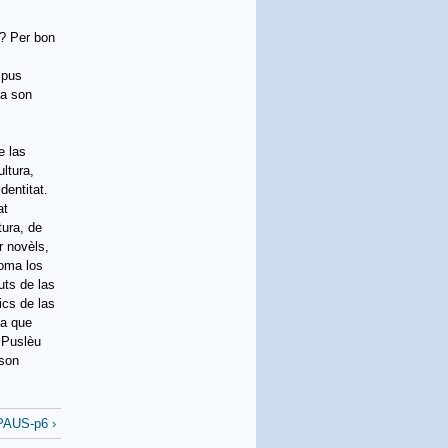
 ? Per bon
s
 pus
 a son
e las
ltura,
dentitat.
at
tura, de
r novèls,
coma los
uts de las
ics de las
na que
. Puslèu
 son
AUS-p6 ›