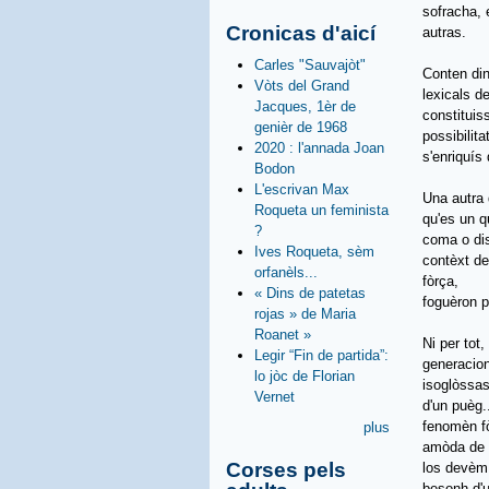
sofracha, 
Cronicas d'aicí
autras.
Carles "Sauvajòt"
Conten di
Vòts del Grand
lexicals d
Jacques, 1èr de
constituis
genièr de 1968
possibilit
2020 : l'annada Joan
s'enriquís
Bodon
L'escrivan Max
Una autra 
Roqueta un feminista
qu'es un qu
?
coma o dis
Ives Roqueta, sèm
contèxt
de
orfanèls...
fòrça,
« Dins de patetas
foguèron 
rojas » de Maria
Roanet »
Ni per tot
Legir “Fin de partida”:
generacion
lo jòc de Florian
isoglòssas
Vernet
d'un puèg.
fenomèn fò
plus
amòda de
Corses pels
los devèm
besonh
d'