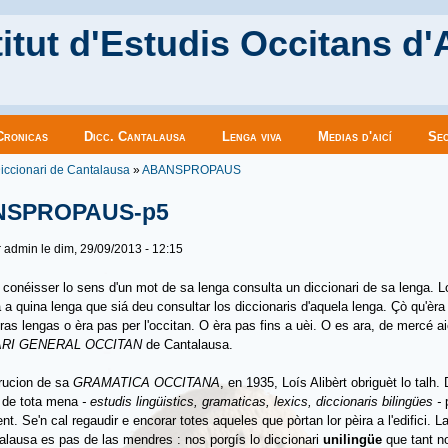
itut d'Estudis Occitans d'
Cronicas
Dicc. Cantalausa
Lenga viva
Medias d'aicí
Sec
es ici
iccionari de Cantalausa
»
ABANSPROPAUS
NSPROPAUS-p5
r
admin
le dim, 29/09/2013 - 12:15
 conéisser lo sens d'un mot de sa lenga consulta un diccionari de sa lenga. L
a a quina lenga que siá deu consultar los diccionaris d'aquela lenga. Çò qu'èra
tras lengas o èra pas per l'occitan. O èra pas fins a uèi. O es ara, de mercé a
ARI GENERAL OCCITAN
de Cantalausa.
rucion de sa
GRAMATICA OCCITANA
, en 1935, Loís Alibèrt obriguèt lo talh.
s de tota mena
- estudis lingüistics, gramaticas, lexics, diccionaris bilingües -
nt. Se'n cal regaudir e encorar totes aqueles que pòrtan lor pèira a l'edifici. 
alausa es pas de las mendres : nos porgís lo diccionari
unilingüe
que tant n