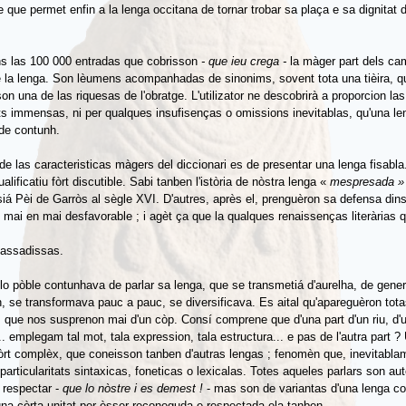
e que permet enfin a la lenga occitana de tornar trobar sa plaça e sa dignitat
ns las 100 000 entradas que cobrisson
- que ieu crega -
la màger part dels c
e la lenga. Son lèumens acompanhadas de sinonims, sovent tota una tièira, q
son una de las riquesas de l'obratge. L'utilizator ne descobrirà a proporcion las
ats immensas, ni per qualques insufisenças o omissions inevitablas, qu'una le
 de contunh.
de las caracteristicas màgers del diccionari es de presentar una lenga fisabla
alificatiu fòrt discutible. Sabi tanben l'istòria de nòstra lenga «
mespresada »
iá Pèi de Garròs al sègle XVI. D'autres, après el, prenguèron sa defensa din
 mai en mai desfavorable ; i agèt ça que la qualques renaissenças literàrias q
passadissas.
, lo pòble contunhava de parlar sa lenga, que se transmetiá d'aurelha, de gene
, se transformava pauc a pauc, se diversificava. Es aital qu'apareguèron tot
 que nos susprenon mai d'un còp. Consí comprene que d'una part d'un riu, d'u
.. emplegam tal mot, tala expression, tala estructura... e pas de l'autra part ?
rt complèx, que coneisson tanben d'autras lengas ; fenomèn que, inevitabla
particularitats sintaxicas, foneticas o lexicalas. Totes aqueles parlars son aut
 respectar -
que lo nòstre i es demest !
- mas son de variantas d'una lenga c
una cèrta unitat per èsser reconeguda e respectada ela tanben.