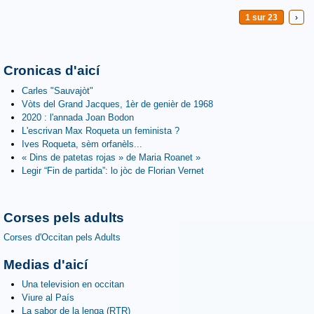
1 sur 23
›
Cronicas d'aicí
Carles "Sauvajòt"
Vòts del Grand Jacques, 1èr de genièr de 1968
2020 : l'annada Joan Bodon
L'escrivan Max Roqueta un feminista ?
Ives Roqueta, sèm orfanèls...
« Dins de patetas rojas » de Maria Roanet »
Legir “Fin de partida”: lo jòc de Florian Vernet
Corses pels adults
Corses d'Occitan pels Adults
Medias d'aicí
Una television en occitan
Viure al País
La sabor de la lenga (RTR)