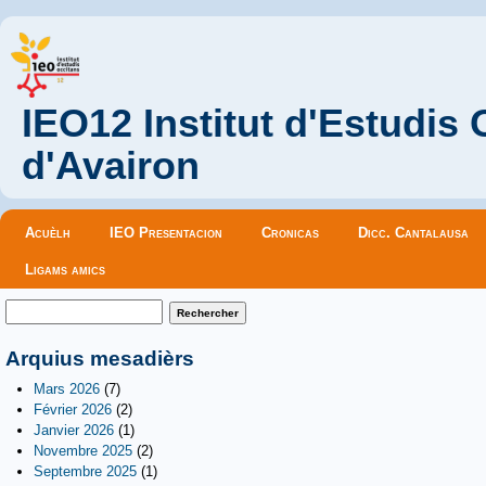
IEO12 Institut d'Estudis
d'Avairon
Menu principal
Acuèlh
IEO Presentacion
Cronicas
Dicc. Cantalausa
Ligams amics
Formulaire de recherche
Rechercher
Arquius mesadièrs
Mars 2026
(7)
Février 2026
(2)
Janvier 2026
(1)
Novembre 2025
(2)
Septembre 2025
(1)