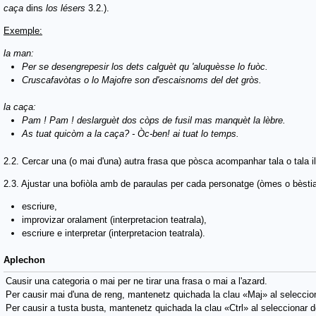
caça
dins
los lésers
3.2.).
Exemple:
la man:
Per se desengrepesir los dets calguèt qu 'aluquèsse lo fuòc.
Cruscafavòtas o lo Majofre son d'escaisnoms del det gròs.
la caça:
Pam ! Pam ! deslarguèt dos còps de fusil mas manquèt la lèbre.
As tuat quicòm a la caça? - Òc-ben! ai tuat lo temps.
2.2. Cercar una (o mai d'una) autra frasa que pòsca acompanhar tala o tala il
2.3. Ajustar una bofiòla amb de paraulas per cada personatge (òmes o bèstias)
escriure,
improvizar oralament (interpretacion teatrala),
escriure e interpretar (interpretacion teatrala).
Aplechon
Causir una categoria o mai per ne tirar una frasa o mai a l'azard.
Per causir mai d'una de reng, mantenetz quichada la clau «Maj» al seleccion
Per causir a tusta busta, mantenetz quichada la clau «Ctrl» al seleccionar d