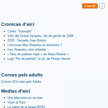
1 sur 23
›
Cronicas d'aicí
Carles "Sauvajòt"
Vòts del Grand Jacques, 1èr de genièr de 1968
2020 : l'annada Joan Bodon
L'escrivan Max Roqueta un feminista ?
Ives Roqueta, sèm orfanèls...
« Dins de patetas rojas » de Maria Roanet »
Legir “Fin de partida”: lo jòc de Florian Vernet
Corses pels adults
Corses d'Occitan pels Adults
Medias d'aicí
Una television en occitan
Viure al País
La sabor de la lenga (RTR)