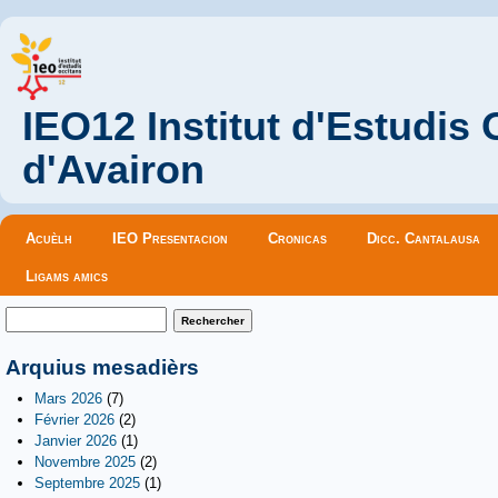
IEO12 Institut d'Estudis
d'Avairon
Menu principal
Acuèlh
IEO Presentacion
Cronicas
Dicc. Cantalausa
Ligams amics
Formulaire de recherche
Rechercher
Arquius mesadièrs
Mars 2026
(7)
Février 2026
(2)
Janvier 2026
(1)
Novembre 2025
(2)
Septembre 2025
(1)