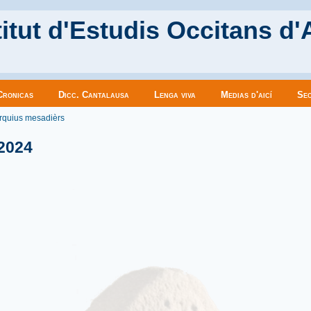
itut d'Estudis Occitans d'
Cronicas
Dicc. Cantalausa
Lenga viva
Medias d'aicí
Sec
es ici
rquius mesadièrs
 2024