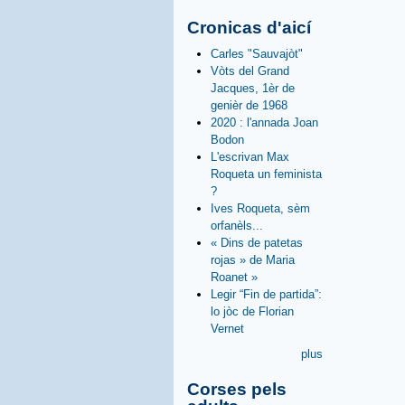
Cronicas d'aicí
Carles "Sauvajòt"
Vòts del Grand
Jacques, 1èr de
genièr de 1968
2020 : l'annada Joan
Bodon
L'escrivan Max
Roqueta un feminista
?
Ives Roqueta, sèm
orfanèls...
« Dins de patetas
rojas » de Maria
Roanet »
Legir “Fin de partida”:
lo jòc de Florian
Vernet
plus
Corses pels