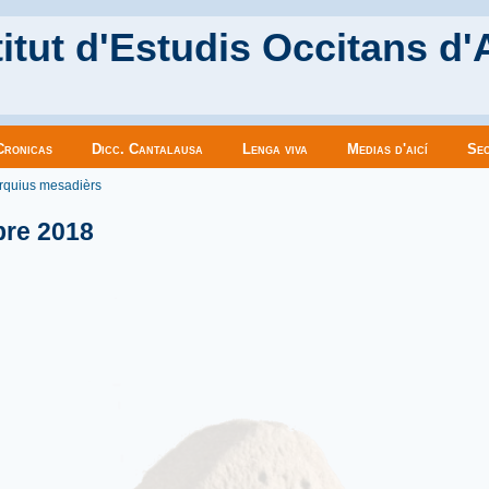
itut d'Estudis Occitans d'
Cronicas
Dicc. Cantalausa
Lenga viva
Medias d'aicí
Sec
es ici
rquius mesadièrs
bre 2018