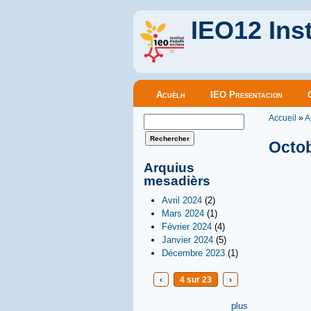
IEO12 Inst
Menu principal
Acuèlh
IEO Presentacion
Vous êt
Formulaire de recherche
Accueil
»
A
Rechercher
Octo
Arquius
mesadièrs
Avril 2024
(2)
Mars 2024
(1)
Février 2024
(4)
Janvier 2024
(5)
Décembre 2023
(1)
‹
4 sur 23
›
plus