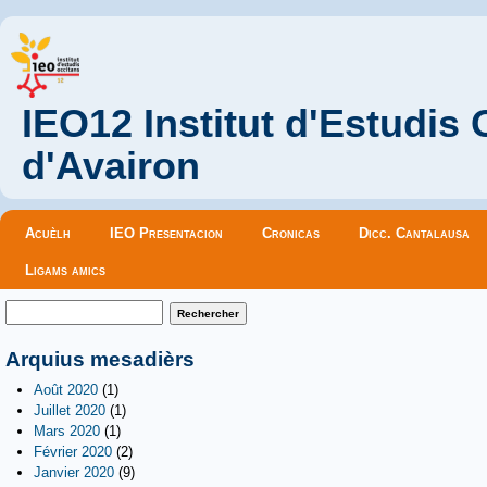
IEO12 Institut d'Estudis
d'Avairon
Menu principal
Acuèlh
IEO Presentacion
Cronicas
Dicc. Cantalausa
Ligams amics
Formulaire de recherche
Rechercher
Arquius mesadièrs
Août 2020
(1)
Juillet 2020
(1)
Mars 2020
(1)
Février 2020
(2)
Janvier 2020
(9)