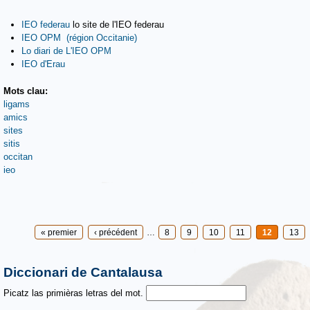
IEO federau
lo site de l'IEO federau
IEO OPM (région Occitanie)
Lo diari de L'IEO OPM
IEO d'Erau
Mots clau:
ligams
amics
sites
sitis
occitan
ieo
Pages
« premier
‹ précédent
…
8
9
10
11
12
13
Diccionari de Cantalausa
Picatz las primièras letras del mot.