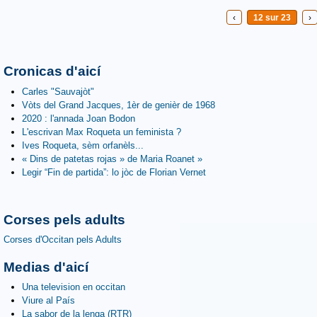
‹
12 sur 23
›
Cronicas d'aicí
Carles "Sauvajòt"
Vòts del Grand Jacques, 1èr de genièr de 1968
2020 : l'annada Joan Bodon
L'escrivan Max Roqueta un feminista ?
Ives Roqueta, sèm orfanèls...
« Dins de patetas rojas » de Maria Roanet »
Legir “Fin de partida”: lo jòc de Florian Vernet
Corses pels adults
Corses d'Occitan pels Adults
Medias d'aicí
Una television en occitan
Viure al País
La sabor de la lenga (RTR)