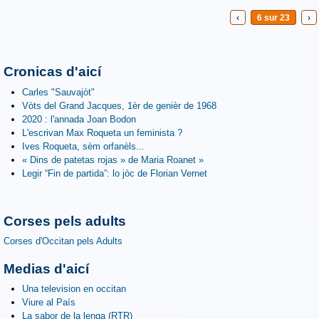
‹
6 sur 23
›
Cronicas d'aicí
Carles "Sauvajòt"
Vòts del Grand Jacques, 1èr de genièr de 1968
2020 : l'annada Joan Bodon
L'escrivan Max Roqueta un feminista ?
Ives Roqueta, sèm orfanèls...
« Dins de patetas rojas » de Maria Roanet »
Legir “Fin de partida”: lo jòc de Florian Vernet
Corses pels adults
Corses d'Occitan pels Adults
Medias d'aicí
Una television en occitan
Viure al País
La sabor de la lenga (RTR)