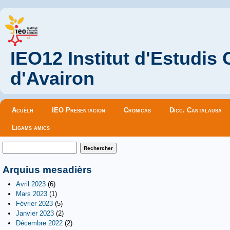
IEO12 Institut d'Estudis
d'Avairon
Menu principal
Acuèlh
IEO Presentacion
Cronicas
Dicc. Cantalausa
Ligams amics
Formulaire de recherche
Rechercher
Arquius mesadièrs
Avril 2023
(6)
Mars 2023
(1)
Février 2023
(5)
Janvier 2023
(2)
Décembre 2022
(2)