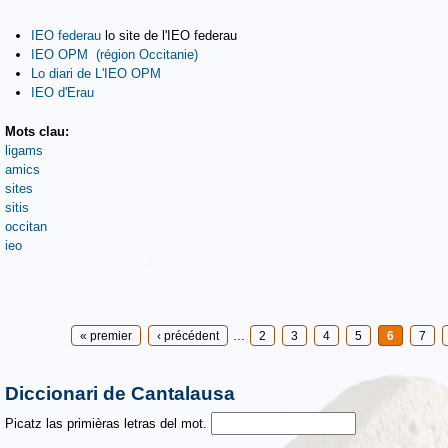
IEO federau
lo site de l'IEO federau
IEO OPM (région Occitanie)
Lo diari de L'IEO OPM
IEO d'Erau
Mots clau:
ligams
amics
sites
sitis
occitan
ieo
Pages
« premier
‹ précédent
…
2
3
4
5
6
7
Diccionari de Cantalausa
Picatz las primièras letras del mot.