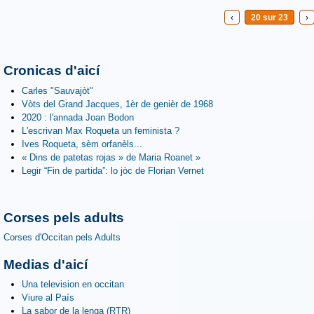
‹
20 sur 23
›
Cronicas d'aicí
Carles "Sauvajòt"
Vòts del Grand Jacques, 1èr de genièr de 1968
2020 : l'annada Joan Bodon
L'escrivan Max Roqueta un feminista ?
Ives Roqueta, sèm orfanèls...
« Dins de patetas rojas » de Maria Roanet »
Legir “Fin de partida”: lo jòc de Florian Vernet
Corses pels adults
Corses d'Occitan pels Adults
Medias d'aicí
Una television en occitan
Viure al País
La sabor de la lenga (RTR)