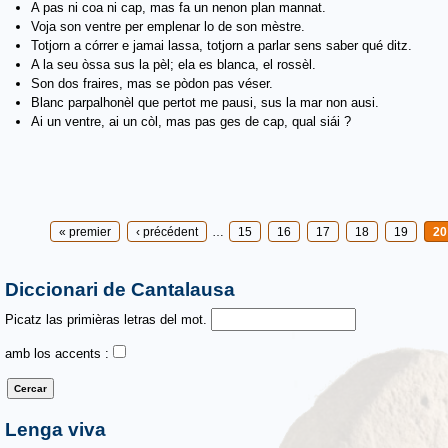
A pas ni coa ni cap, mas fa un nenon plan mannat.
Voja son ventre per emplenar lo de son mèstre.
Totjorn a córrer e jamai lassa, totjorn a parlar sens saber qué ditz.
A la seu òssa sus la pèl; ela es blanca, el rossèl.
Son dos fraires, mas se pòdon pas véser.
Blanc parpalhonèl que pertot me pausi, sus la mar non ausi.
Ai un ventre, ai un còl, mas pas ges de cap, qual siái ?
Pages
« premier
‹ précédent
…
15
16
17
18
19
20
Diccionari de Cantalausa
Picatz las primièras letras del mot.
amb los accents :
Lenga viva