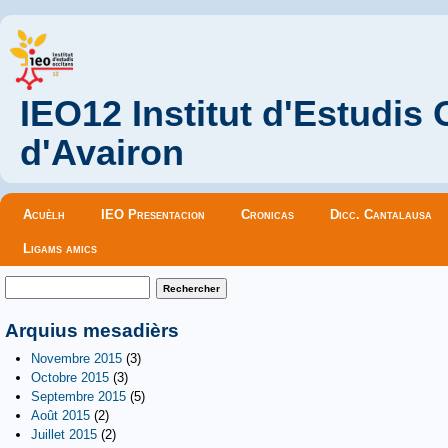
IEO12 Institut d'Estudis
d'Avairon
Menu principal
Acuèlh
IEO Presentacion
Cronicas
Dicc. Cantalausa
Ligams amics
Formulaire de recherche
Rechercher
Arquius mesadièrs
Novembre 2015
(3)
Octobre 2015
(3)
Septembre 2015
(5)
Août 2015
(2)
Juillet 2015
(2)