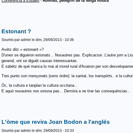
Conferéncia a Espaliu
-
Romieu, pelegrin de la lenga nòstra
Estonant ?
Soumis par
admin
le dim, 29/09/2013 - 10:36
Avètz ditz « estonant »?
D'unes se diguèron estonats... Nosautres pas. Explicacion. L'autre jorn a Lioj
general, ont se diguèt causas interessantas.
E sabètz de qué manca lo mai al mond rural d'Avairon per son desvelopam
Tres punts son mençonats (sens òrdre): la santat, los transpòrts.. e la cultur
Òc, la cultura e tanplan la cultura occitana...
E aquò nosautres nos estona pas... Demòra a ne tirar las consequéncias...
L'òme que revira Joan Bodon a l'anglés
Soumis par
admin
le dim, 29/09/2013 - 10:33