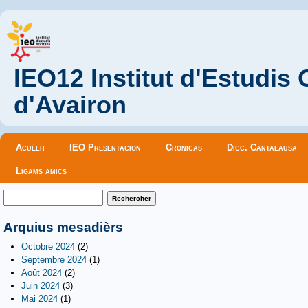
IEO12 Institut d'Estudis
d'Avairon
Menu principal
Acuèlh
IEO Presentacion
Cronicas
Dicc. Cantalausa
Ligams amics
Formulaire de recherche
Rechercher
Arquius mesadièrs
Octobre 2024
(2)
Septembre 2024
(1)
Août 2024
(2)
Juin 2024
(3)
Mai 2024
(1)