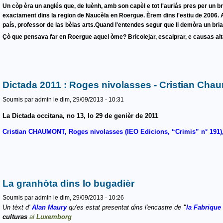
Un còp èra un anglés que, de luènh, amb son capèl e tot l'auriás pres per un br
exactament dins la region de Naucèla en Roergue. Èrem dins l'estiu de 2006. 
país, professor de las bèlas arts.Quand l'entendes segur que li demòra un briat 
Çò que pensava far en Roergue aquel òme? Bricolejar, escalprar, e causas aita
Dictada 2011 : Roges nivolasses - Cristian Cha
Soumis par
admin
le dim, 29/09/2013 - 10:31
La Dictada occitana, no 13, lo 29 de genièr de 2011
Cristian CHAUMONT, Roges nivolasses (IEO Edicions, “Crimis” n° 191)
La granhòta dins lo bugadièr
Soumis par
admin
le dim, 29/09/2013 - 10:26
Un tèxt d'
Alan Maury
qu'es estat presentat dins l'encastre de
"
la Fabrique 
culturas
al
Luxemborg