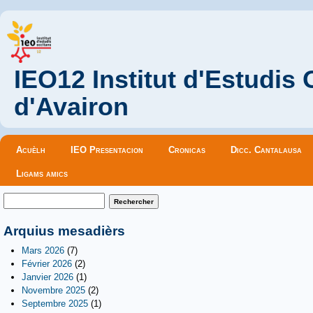
IEO12 Institut d'Estudis
d'Avairon
Menu principal
Acuèlh
IEO Presentacion
Cronicas
Dicc. Cantalausa
Ligams amics
Formulaire de recherche
Rechercher
Arquius mesadièrs
Mars 2026
(7)
Février 2026
(2)
Janvier 2026
(1)
Novembre 2025
(2)
Septembre 2025
(1)