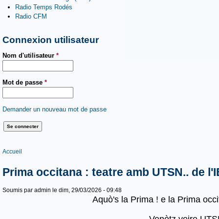
Radio Temps Rodés
Radio CFM
Connexion utilisateur
Nom d'utilisateur
*
Mot de passe
*
Demander un nouveau mot de passe
Vous êtes ici
Accueil
Prima occitana : teatre amb UTSN.. de l'
Soumis par
admin
le dim, 29/03/2026 - 09:48
Aquò's la Prima ! e la Prima occi
Venètz veire UT