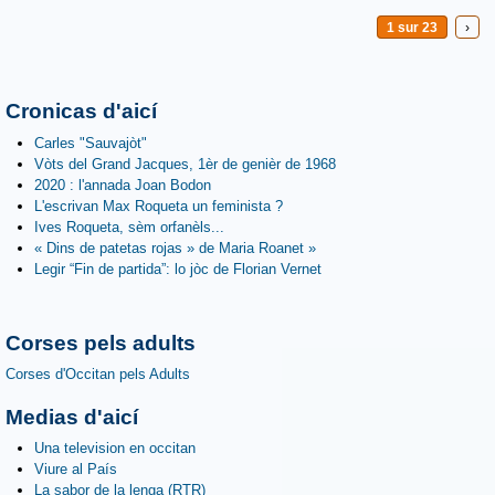
1 sur 23
›
Cronicas d'aicí
Carles "Sauvajòt"
Vòts del Grand Jacques, 1èr de genièr de 1968
2020 : l'annada Joan Bodon
L'escrivan Max Roqueta un feminista ?
Ives Roqueta, sèm orfanèls...
« Dins de patetas rojas » de Maria Roanet »
Legir “Fin de partida”: lo jòc de Florian Vernet
Corses pels adults
Corses d'Occitan pels Adults
Medias d'aicí
Una television en occitan
Viure al País
La sabor de la lenga (RTR)