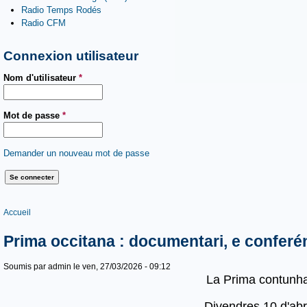
Radio Temps Rodés
Radio CFM
Connexion utilisateur
Nom d'utilisateur
*
Mot de passe
*
Demander un nouveau mot de passe
Vous êtes ici
Accueil
Prima occitana : documentari, e conferén
Soumis par
admin
le ven, 27/03/2026 - 09:12
La Prima contunh
Divendres 10 d'abri