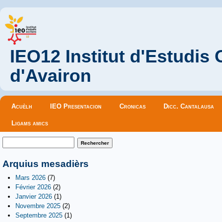
IEO12 Institut d'Estudis
d'Avairon
Menu principal
Acuèlh
IEO Presentacion
Cronicas
Dicc. Cantalausa
Ligams amics
Formulaire de recherche
Rechercher
Arquius mesadièrs
Mars 2026
(7)
Février 2026
(2)
Janvier 2026
(1)
Novembre 2025
(2)
Septembre 2025
(1)