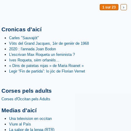
1 sur 23
›
Cronicas d'aicí
Carles "Sauvajòt"
Vòts del Grand Jacques, 1èr de genièr de 1968
2020 : l'annada Joan Bodon
L'escrivan Max Roqueta un feminista ?
Ives Roqueta, sèm orfanèls...
« Dins de patetas rojas » de Maria Roanet »
Legir “Fin de partida”: lo jòc de Florian Vernet
Corses pels adults
Corses d'Occitan pels Adults
Medias d'aicí
Una television en occitan
Viure al País
La sabor de la lenga (RTR)