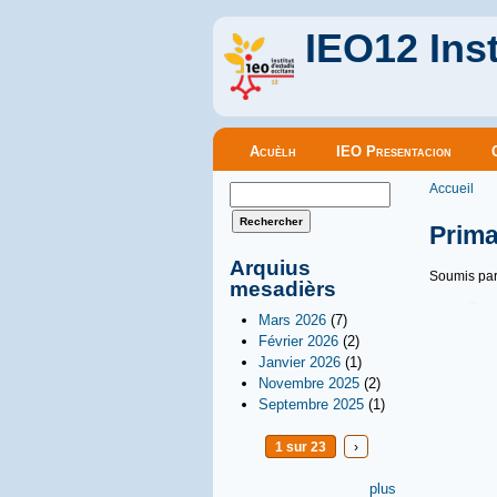
IEO12 Inst
Menu principal
Acuèlh
IEO Presentacion
Vous êt
Formulaire de recherche
Accueil
Rechercher
Prima
Arquius
Soumis pa
mesadièrs
Mars 2026
(7)
Février 2026
(2)
Janvier 2026
(1)
Novembre 2025
(2)
Septembre 2025
(1)
1 sur 23
›
plus