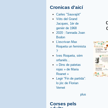
Cronicas d'aicí
Carles "Sauvajòt"
Vòts del Grand
d
Jacques, 1èr de
c
genièr de 1968
2020 : l'annada Joan
Bodon
L'escrivan Max
Roqueta un feminista
?
Ives Roqueta, sèm
orfanèls...
« Dins de patetas
rojas » de Maria
Roanet »
Legir “Fin de partida”:
lo jòc de Florian
Vernet
plus
Corses pels