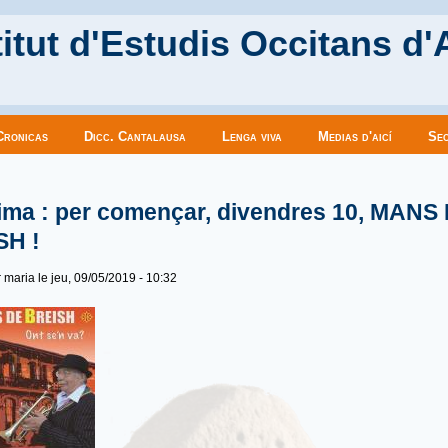
itut d'Estudis Occitans d'
Cronicas
Dicc. Cantalausa
Lenga viva
Medias d'aicí
Sec
es ici
ima : per començar, divendres 10, MANS
SH !
r
maria
le jeu, 09/05/2019 - 10:32