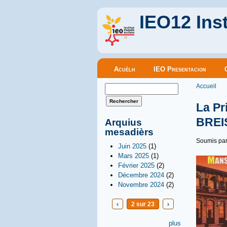
IEO12 Inst
Menu principal
Acuèlh
IEO Presentacion
Vous êt
Formulaire de recherche
Accueil
Rechercher
La Pr
BREI
Arquius
mesadièrs
Soumis pa
Juin 2025
(1)
Mars 2025
(1)
Février 2025
(2)
Décembre 2024
(2)
Novembre 2024
(2)
‹
2 sur 23
›
plus