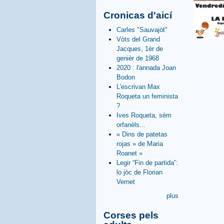
Cronicas d'aicí
Carles "Sauvajòt"
Vòts del Grand
Jacques, 1èr de
genièr de 1968
2020 : l'annada Joan
Bodon
L'escrivan Max
Roqueta un feminista
?
Ives Roqueta, sèm
orfanèls...
« Dins de patetas
rojas » de Maria
Roanet »
Legir “Fin de partida”:
lo jòc de Florian
Vernet
plus
Corses pels