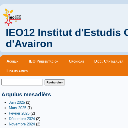
IEO12 Institut d'Estudis
d'Avairon
Menu principal
Acuèlh
IEO Presentacion
Cronicas
Dicc. Cantalausa
Ligams amics
Formulaire de recherche
Rechercher
Arquius mesadièrs
Juin 2025
(1)
Mars 2025
(1)
Février 2025
(2)
Décembre 2024
(2)
Novembre 2024
(2)