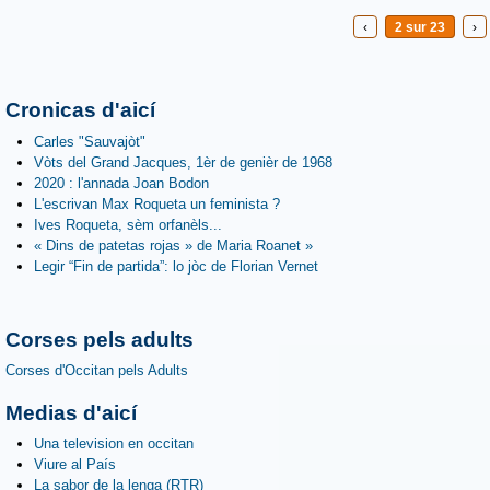
‹
2 sur 23
›
Cronicas d'aicí
Carles "Sauvajòt"
Vòts del Grand Jacques, 1èr de genièr de 1968
2020 : l'annada Joan Bodon
L'escrivan Max Roqueta un feminista ?
Ives Roqueta, sèm orfanèls...
« Dins de patetas rojas » de Maria Roanet »
Legir “Fin de partida”: lo jòc de Florian Vernet
Corses pels adults
Corses d'Occitan pels Adults
Medias d'aicí
Una television en occitan
Viure al País
La sabor de la lenga (RTR)