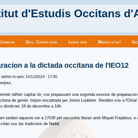
itut d'Estudis Occitans d'
Cronicas
Dicc. Cantalausa
Lenga viva
Medias d'aicí
Sec
es ici
racion a la dictada occitana de l'IEO12
r
admin
le sam, 14/12/2024 - 17:00
onjour,
rimièr talhièr capitat ièr, vos prepausam una segonda session de preparacion 
citana de genièr, totjorn encadrada per Jeròni Loubière. Rendètz-vos a l'Ostal 
 lo dimècres 18 de decembre a 14h.
m tanben aqueste ser a 17h30 pel rescontre literari amb Miquèl Frejabisa, e 
ccitan sus las tradicions de Nadal.