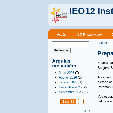
IEO12 Inst
Menu principal
Acuèlh
IEO Presentacion
Vous êt
Formulaire de recherche
Accueil
Rechercher
Prepa
Arquius
Soumis pa
mesadièrs
Bonjorn, B
Mars 2026
(7)
Aprèp un p
Février 2026
(2)
dictada oc
Janvier 2026
(1)
Patrimòni
Novembre 2025
(2)
Septembre 2025
(1)
Vos espera
pel cafè o
1 sur 23
›
---
plus