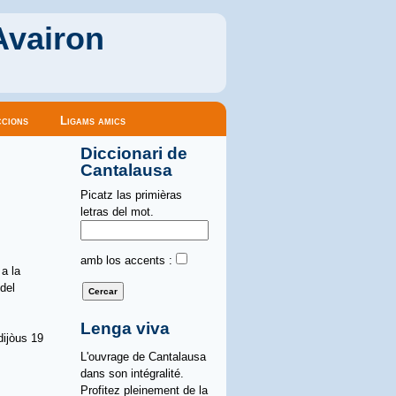
Avairon
cions
Ligams amics
Diccionari de
Cantalausa
Picatz las primièras
letras del mot.
amb los accents :
a la
del
Lenga viva
dijòus 19
L'ouvrage de Cantalausa
dans son intégralité.
Profitez pleinement de la