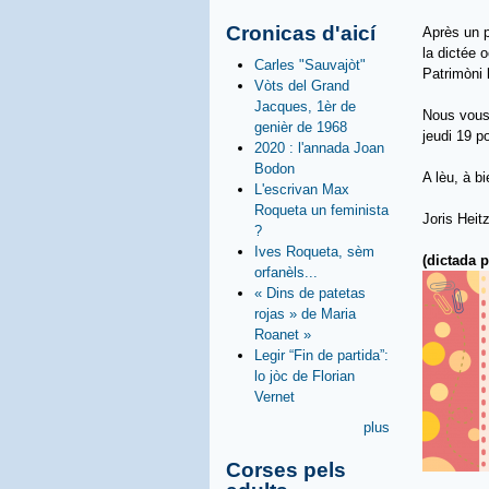
Cronicas d'aicí
Après un p
la dictée 
Carles "Sauvajòt"
Patrimòni 
Vòts del Grand
Jacques, 1èr de
Nous vous 
genièr de 1968
jeudi 19 po
2020 : l'annada Joan
Bodon
A lèu, à bi
L'escrivan Max
Roqueta un feminista
Joris Heit
?
Ives Roqueta, sèm
(dictada 
orfanèls...
« Dins de patetas
rojas » de Maria
Roanet »
Legir “Fin de partida”:
lo jòc de Florian
Vernet
plus
Corses pels