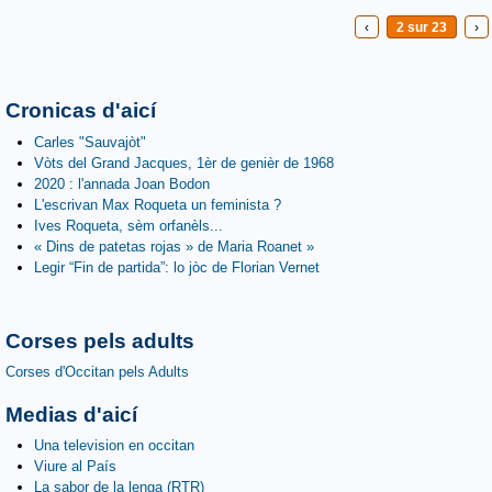
‹
2 sur 23
›
Cronicas d'aicí
Carles "Sauvajòt"
Vòts del Grand Jacques, 1èr de genièr de 1968
2020 : l'annada Joan Bodon
L'escrivan Max Roqueta un feminista ?
Ives Roqueta, sèm orfanèls...
« Dins de patetas rojas » de Maria Roanet »
Legir “Fin de partida”: lo jòc de Florian Vernet
Corses pels adults
Corses d'Occitan pels Adults
Medias d'aicí
Una television en occitan
Viure al País
La sabor de la lenga (RTR)