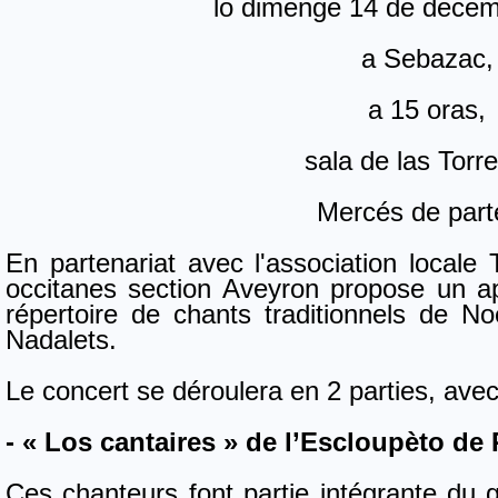
lo dimenge 14 de dece
a Sebazac,
a 15 oras,
sala de las Torr
Mercés de part
En partenariat avec l'association locale T
occitanes section Aveyron propose un ap
répertoire de chants traditionnels de No
Nadalets.
Le concert se déroulera en 2 parties, ave
- « Los cantaires » de l’Escloupèto de
Ces chanteurs font partie intégrante du g