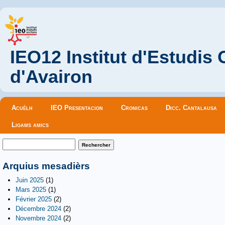
IEO12 Institut d'Estudis
d'Avairon
Menu principal
Acuèlh
IEO Presentacion
Cronicas
Dicc. Cantalausa
Ligams amics
Formulaire de recherche
Rechercher
Arquius mesadièrs
Juin 2025
(1)
Mars 2025
(1)
Février 2025
(2)
Décembre 2024
(2)
Novembre 2024
(2)