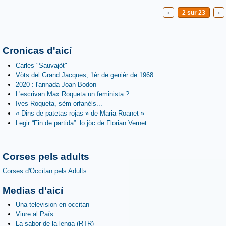
‹
2 sur 23
›
Cronicas d'aicí
Carles "Sauvajòt"
Vòts del Grand Jacques, 1èr de genièr de 1968
2020 : l'annada Joan Bodon
L'escrivan Max Roqueta un feminista ?
Ives Roqueta, sèm orfanèls...
« Dins de patetas rojas » de Maria Roanet »
Legir “Fin de partida”: lo jòc de Florian Vernet
Corses pels adults
Corses d'Occitan pels Adults
Medias d'aicí
Una television en occitan
Viure al País
La sabor de la lenga (RTR)