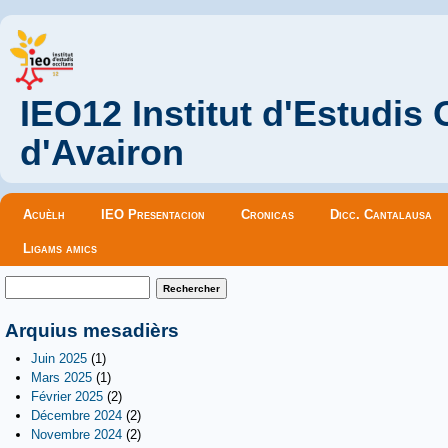
IEO12 Institut d'Estudis
d'Avairon
Menu principal
Acuèlh
IEO Presentacion
Cronicas
Dicc. Cantalausa
Ligams amics
Formulaire de recherche
Rechercher
Arquius mesadièrs
Juin 2025
(1)
Mars 2025
(1)
Février 2025
(2)
Décembre 2024
(2)
Novembre 2024
(2)