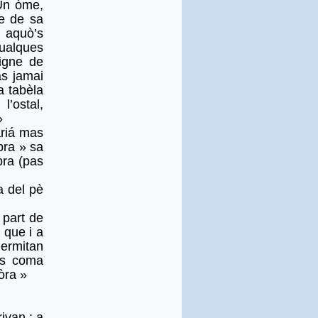
Un òme,
re de sa
 aquò’s
ualques
igne de
s jamai
a tabèla
’ostal,
»
ariá mas
bra » sa
bra (pas
a del pè
 part de
 que i a
’ermitan
es coma
òra »
ivan : a