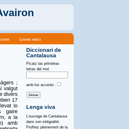
Avairon
cions
Ligams amics
Diccionari de
Cantalausa
Picatz las primièras
letras del mot.
àgers ;
amb los accents :
i valgut
e divèrs
anben 17
levat lo
Lenga viva
 gaire
L'ouvrage de Cantalausa
rn, a la
dans son intégralité.
on) amb
Profitez pleinement de la
 retirada