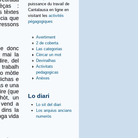
puissance du travail de
èças :
Cantalausa en ligne en
s tèxtes
visitant les
activités
ncia que
pégagogiques
 ressons
Avertiment
2 de coberta
 e donc
Las categorias
 mai la
Cèrcar un mot
ire, del
Devinalhas
trabalh
Activitats
pedagogicas
lo mòtle
Anèxes
dichas e
as e una
ire (que
Lo diari
hòt, un
 vend a
Lo sit del diari
dins la
Los arquius ancians
nga vida
numeròs