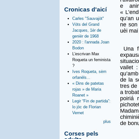
e ani
Cronicas d'aicí
« L’end
qu’an u
Carles "Sauvajòt"
ne son 
Vòts del Grand
uèi mai
Jacques, 1èr de
genièr de 1968
2020 : l'annada Joan
Bodon
Una fe
L'escrivan Max
expaus
Roqueta un feminista
situaci
?
vailet
Ives Roqueta, sèm
qu’amb 
orfanèls...
de la s
« Dins de patetas
tres de
rojas » de Maria
a troba
Roanet »
poiriá
Legir “Fin de partida”:
pichot
lo jòc de Florian
Madama
Vernet
chimini
plus
de bonu
Corses pels