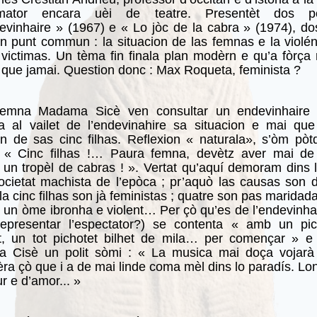
mator encara uèi de teatre. Presentèt dos p
evinhaire » (1967) e « Lo jòc de la cabra » (1974), do
n punt commun : la situacion de las femnas e la violé
victimas. Un tèma fin finala plan modèrn e qu’a fòrça
 que jamai. Question donc : Max Roqueta, feminista ?
mna Madama Sicè ven consultar un endevinhaire
a al vailet de l’endevinahire sa situacion e mai que
on de sas cinc filhas. Reflexion « naturala», s’òm pòtd
 : « Cinc filhas !… Paura femna, devètz aver mai de 
un tropèl de cabras ! ». Vertat qu’aquí demoram dins 
ocietat machista de l’epòca ; pr’aquò las causas son 
 la cinc filhas son jà feministas ; quatre son pas maridad
t un òme ibronha e violent… Per çò qu’es de l’endevinha
 representar l’espectator?) se contenta « amb un pic
et, un tot pichotet bilhet de mila… per començar » e
 Cisè un polit sòmi : « La musica mai doça vojarà 
èra çò que i a de mai linde coma mèl dins lo paradís. Lo
r e d’amor... »