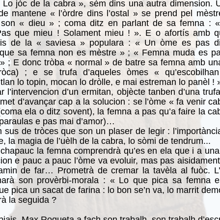
Lo jòc de la cabra », sèm dins una autra dimension. 
de mantene « l’òrdre dins l’ostal » se prend pel mèst
 son « dieu » ; coma ditz en parlant de sa femna : «
Pas que mieu ! Solament mieu ! ». E o afortís amb q
bis de la « saviesa » populara : « Un òme es pas d
e/ que sa femna non es mèstre » ; « Femna muda es pa
» ; E donc tròba « normal » de batre sa femna amb un
ròca) ; e se trufa d’aqueles òmes « qu’escobilhan l
tlan lo topin, mocan lo dròlle, e mai estreman lo panèl ! 
r l’intervencion d’un ermitan, objècte tanben d’una truf
met d’avançar cap a la solucion : se l’òme « fa venir ca
coma ela o ditz sovent), la femna a pas qu’a faire la ca
paraulas e pas mai d’amor)…
sus de tròces que son un plaser de legir : l’importànci
e, la magia de l’uèlh de la cabra, lo sòmi de tendrum...
chapauc la femna comprendrà qu’es en ela que i a una
cion e pauc a pauc l’òme va evoluir, mas pas aisidament
amin de far… Prometrà de cremar la tavèla al fuòc. L
marà son provèrbi-morala : « Lo que pica sa femna 
ue pica un sacat de farina : lo bon se’n va, lo marrit dem
à la seguida ?
biais, Max Roqueta a fach son trabalh, son trabalh d’escr