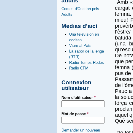
adults
Amb « 
cargat 
Corses d'Occitan pels
femna,
Adults
mieu! 
Medias d'aicí
provèr
l’èstr
Una television en
batuda 
occitan
(una b
Viure al País
qu’escu
La sabor de la lenga
De nota
(RTR)
que per
Radio Temps Rodés
femna (
Radio CFM
pus de 
Passam 
Connexion
de l’òm
utilisateur
Pauc a 
la solu
Nom d'utilisateur
*
fòrça c
procla
Mot de passe
*
aquel q
Qué ser
Demander un nouveau
De tot 