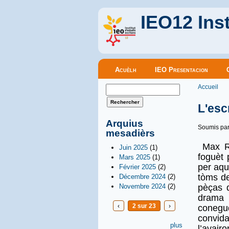
IEO12 Inst
Menu principal
Acuèlh
IEO Presentacion
Vous êt
Formulaire de recherche
Accueil
Rechercher
L'esc
Arquius
Soumis pa
mesadièrs
Max Ro
Juin 2025
(1)
foguèt 
Mars 2025
(1)
per aqu
Février 2025
(2)
tòms de
Décembre 2024
(2)
Novembre 2024
(2)
pèças d
drama
‹
2 sur 23
›
conegud
convid
plus
l’avairo