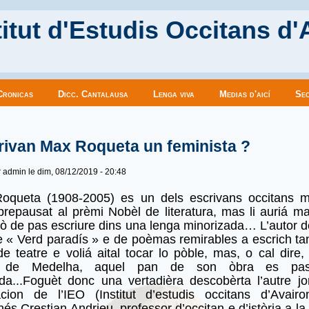
itut d'Estudis Occitans d'
Cronicas
Dicc. Cantalausa
Lenga viva
Medias d'aicí
Sec
es ici
rivan Max Roqueta un feminista ?
r
admin
le dim, 08/12/2019 - 20:48
queta (1908-2005) es un dels escrivans occitans m
prepausat al prèmi Nobèl de literatura, mas li auriá ma
ò de pas escriure dins una lenga minorizada… L’autor d
 « Verd paradís » e de poèmas remirables a escrich t
e teatre e voliá aital tocar lo pòble, mas, o cal dire, 
 de Medelha, aquel pan de son òbra es pas
a...Foguèt donc una vertadièra descobèrta l’autre jo
acion de l’IEO (Institut d’estudis occitans d’Avair
nés Crestian Andrieu, professor d’occitan e d’istòria a la