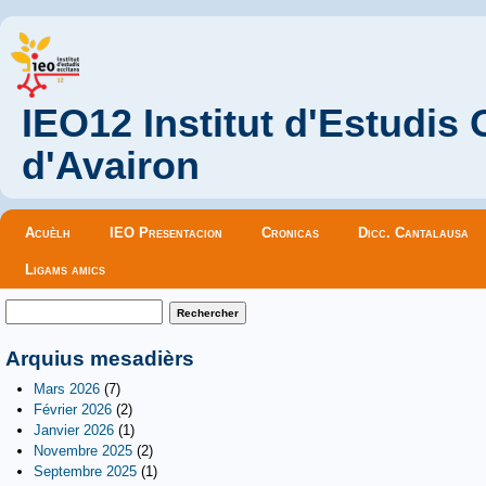
IEO12 Institut d'Estudis
d'Avairon
Menu principal
Acuèlh
IEO Presentacion
Cronicas
Dicc. Cantalausa
Ligams amics
Formulaire de recherche
Rechercher
Arquius mesadièrs
Mars 2026
(7)
Février 2026
(2)
Janvier 2026
(1)
Novembre 2025
(2)
Septembre 2025
(1)