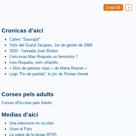
1 sur 23
›
Cronicas d'aicí
Carles "Sauvajòt"
Vòts del Grand Jacques, 1èr de genièr de 1968
2020 : l'annada Joan Bodon
L'escrivan Max Roqueta un feminista ?
Ives Roqueta, sèm orfanèls...
« Dins de patetas rojas » de Maria Roanet »
Legir “Fin de partida”: lo jòc de Florian Vernet
Corses pels adults
Corses d'Occitan pels Adults
Medias d'aicí
Una television en occitan
Viure al País
La sabor de la lenga (RTR)