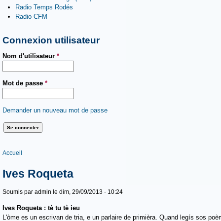
Radio Temps Rodés
Radio CFM
Connexion utilisateur
Nom d'utilisateur
*
Mot de passe
*
Demander un nouveau mot de passe
Vous êtes ici
Accueil
Ives Roqueta
Soumis par
admin
le dim, 29/09/2013 - 10:24
Ives Roqueta : tè tu tè ieu
L'òme es un escrivan de tria, e un parlaire de primièra. Quand legís sos poè