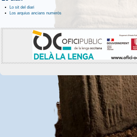
Lo sit del diari
Los arquius ancians numeròs