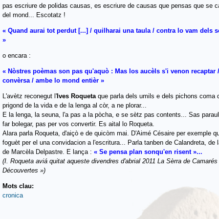
pas escriure de polidas causas, es escriure de causas que pensas que se c
del mond... Escotatz !
« Quand aurai tot perdut [...] /
quilharai una taula /
contra lo vam dels s
»
o encara :
« Nòstres poèmas son pas qu'aquò : Mas los aucèls s'i venon recaptar 
convèrsa /
ambe lo mond entièr »
L'avètz reconegut l'
Ives
Roqueta
que parla dels umils e dels pichons coma d
prigond de la vida e de la lenga al còr, a ne plorar...
E la lenga, la seuna, l'a pas a la pòcha, e se sètz pas contents... Sas para
far bolegar, pas per vos convertir. Es aital lo Roqueta.
Alara parla Roqueta, d'aiçò e de quicòm mai. D'Aimé Césaire per exemple qu
foguèt per el una convidacion a l'escritura... Parla tanben de Calandreta, de 
de Marcèla Delpastre. E lança :
« Se pensa plan sonqu'en risent »...
(I. Roqueta aviá quitat aqueste divendres d'abrial 2011 La Sèrra de Camarés 
Découvertes »)
Mots clau:
cronica