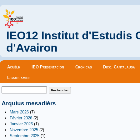
IEO12 Institut d'Estudis
d'Avairon
Menu principal
Acuèlh
IEO Presentacion
Cronicas
Dicc. Cantalausa
Ligams amics
Formulaire de recherche
Rechercher
Arquius mesadièrs
Mars 2026
(7)
Février 2026
(2)
Janvier 2026
(1)
Novembre 2025
(2)
Septembre 2025
(1)