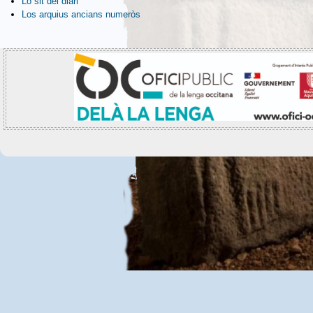
Lo sit del diari
Los arquius ancians numeròs