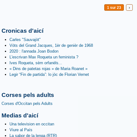
1 sur 23
›
Cronicas d'aicí
Carles "Sauvajòt"
Vòts del Grand Jacques, 1èr de genièr de 1968
2020 : l'annada Joan Bodon
L'escrivan Max Roqueta un feminista ?
Ives Roqueta, sèm orfanèls...
« Dins de patetas rojas » de Maria Roanet »
Legir “Fin de partida”: lo jòc de Florian Vernet
Corses pels adults
Corses d'Occitan pels Adults
Medias d'aicí
Una television en occitan
Viure al País
La sabor de la lenga (RTR)