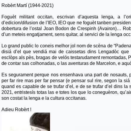
Robèrt Martí (1944-2021)
Foguèt militant occitan, escrivan d’aquesta lenga, a l’o
d’edicion/difusion de l’IEO, IEO que ne foguèt tanben presiden
dobertura de l’ostal Joan Bodon de Crespinh (Avairon)… Robèr
d’un meteis engatjament, sens quitar, al servici de la lenga occ
Lo grand public lo coneis melhor jol nom de scèna de “Padena
disiá d’el que vendiá mai de caissetas dins Lengadòc que 
esclòps als pès, bragas de velós testarudament remontadas, Pa
de contar sas colhonadas, o las aventuras de Marcelon, e aquò 
Es segurament perque nos ensenhava una part de nosauts, 
per far rire mas per far pensar (e pensar sul rire, segon la s
quand es capable de se trufar d’el, e de se trufar d’el dins la
2021, entristesís totas las e totes los que lo coneguèron, qu’a
son costat la lenga e la cultura occitanas.
Adieu Robèrt !