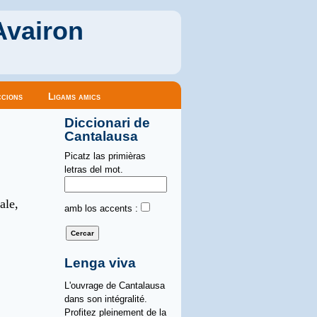
Avairon
cions
Ligams amics
Diccionari de
Cantalausa
Picatz las primièras
letras del mot.
le,
amb los accents :
Lenga viva
L'ouvrage de Cantalausa
dans son intégralité.
Profitez pleinement de la