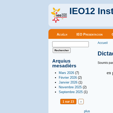
IEO12 Inst
Menu principal
Acuèlh
IEO Presentacion
Vous êt
Formulaire de recherche
Accueil
Rechercher
Dicta
Arquius
Soumis pa
mesadièrs
en
Mars 2026
(7)
Février 2026
(2)
Janvier 2026
(1)
Novembre 2025
(2)
Septembre 2025
(1)
1 sur 23
›
plus