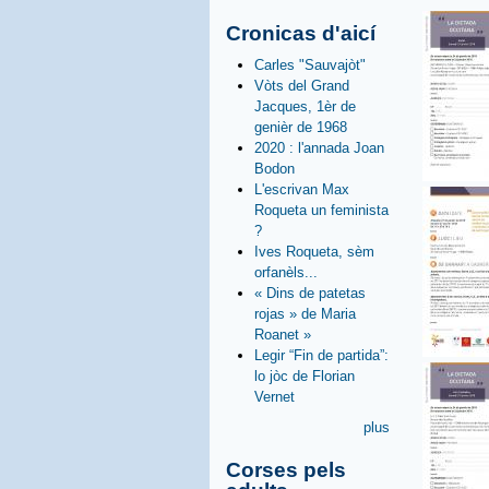
Cronicas d'aicí
Carles "Sauvajòt"
Vòts del Grand
Jacques, 1èr de
genièr de 1968
2020 : l'annada Joan
Bodon
L'escrivan Max
Roqueta un feminista
?
Ives Roqueta, sèm
orfanèls...
« Dins de patetas
rojas » de Maria
Roanet »
Legir “Fin de partida”:
lo jòc de Florian
Vernet
plus
Corses pels