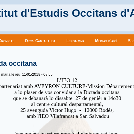
itut d'Estudis Occitans d'
Cronicas
Dicc. Cantalausa
Lenga viva
Medias d'aicí
Sec
es ici
da occitana
r
maria
le jeu, 11/01/2018 - 08:55
L’IEO 12
 partenariat amb AVEYRON CULTURE-Mission Départementa
a lo plaser de vos convidar a la Dictada occitana
que se debanarà lo dissabte 27 de genièr a 14o30
al centre cultural despartamental,
25 avenguda Victor Hugo - 12000 Rodés,
amb l'IEO Vilafrancat a San Salvadou
Vos podètz inscriure mercé al papieron çai-junt.