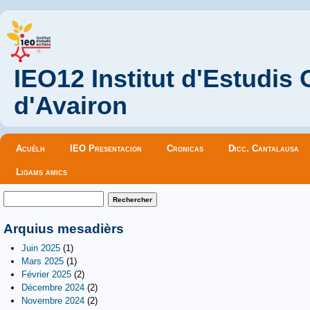
IEO12 Institut d'Estudis
d'Avairon
Menu principal
Acuèlh
IEO Presentacion
Cronicas
Dicc. Cantalausa
Ligams amics
Formulaire de recherche
Rechercher
Arquius mesadièrs
Juin 2025
(1)
Mars 2025
(1)
Février 2025
(2)
Décembre 2024
(2)
Novembre 2024
(2)