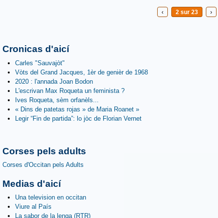
‹
2 sur 23
›
Cronicas d'aicí
Carles "Sauvajòt"
Vòts del Grand Jacques, 1èr de genièr de 1968
2020 : l'annada Joan Bodon
L'escrivan Max Roqueta un feminista ?
Ives Roqueta, sèm orfanèls...
« Dins de patetas rojas » de Maria Roanet »
Legir “Fin de partida”: lo jòc de Florian Vernet
Corses pels adults
Corses d'Occitan pels Adults
Medias d'aicí
Una television en occitan
Viure al País
La sabor de la lenga (RTR)