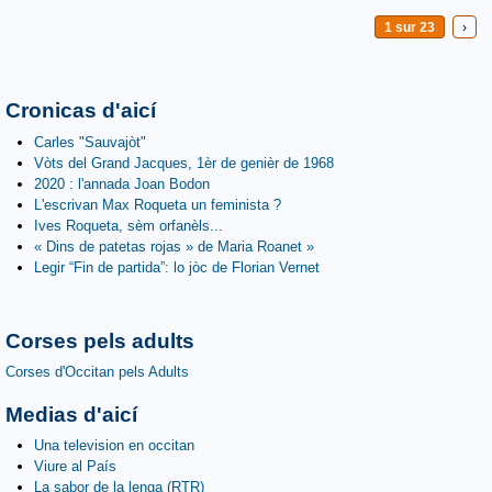
1 sur 23
›
Cronicas d'aicí
Carles "Sauvajòt"
Vòts del Grand Jacques, 1èr de genièr de 1968
2020 : l'annada Joan Bodon
L'escrivan Max Roqueta un feminista ?
Ives Roqueta, sèm orfanèls...
« Dins de patetas rojas » de Maria Roanet »
Legir “Fin de partida”: lo jòc de Florian Vernet
Corses pels adults
Corses d'Occitan pels Adults
Medias d'aicí
Una television en occitan
Viure al País
La sabor de la lenga (RTR)