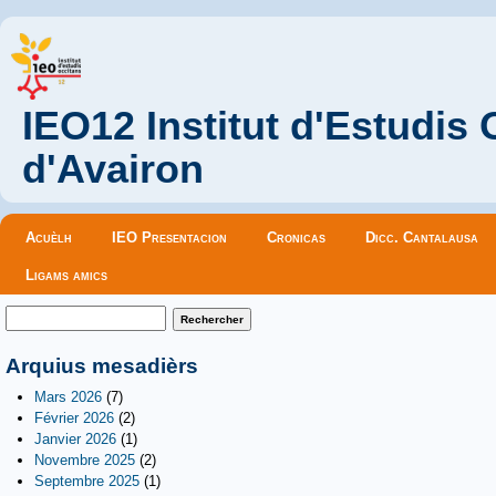
IEO12 Institut d'Estudis
d'Avairon
Menu principal
Acuèlh
IEO Presentacion
Cronicas
Dicc. Cantalausa
Ligams amics
Formulaire de recherche
Rechercher
Arquius mesadièrs
Mars 2026
(7)
Février 2026
(2)
Janvier 2026
(1)
Novembre 2025
(2)
Septembre 2025
(1)