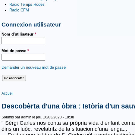
Radio Temps Rodés
Radio CFM
Connexion utilisateur
Nom d'utilisateur
*
Mot de passe
*
Demander un nouveau mot de passe
Vous êtes ici
Accueil
Descobèrta d'una òbra : Istòria d'un sau
Soumis par
admin
le jeu, 16/03/2023 - 18:38
" Sèrgi Carles nos conta sa pròpria vida d’enfant coma
dins un luòc, revelatritz de la situacion d’una lenga...
Es dire que lo libre de S. Carles vòl « portar testimòn