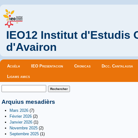
IEO12 Institut d'Estudis
d'Avairon
Menu principal
Acuèlh
IEO Presentacion
Cronicas
Dicc. Cantalausa
Ligams amics
Formulaire de recherche
Rechercher
Arquius mesadièrs
Mars 2026
(7)
Février 2026
(2)
Janvier 2026
(1)
Novembre 2025
(2)
Septembre 2025
(1)