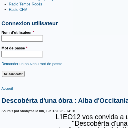
Radio Temps Rodés
Radio CFM
Connexion utilisateur
Nom d'utilisateur
*
Mot de passe
*
Demander un nouveau mot de passe
Vous êtes ici
Accueil
Descobèrta d'una òbra : Alba d'Occitani
Soumis par
Anonyme
le lun, 19/01/2026 - 14:18
L'IEO12 vos convida a 
"Descobèrta d'una