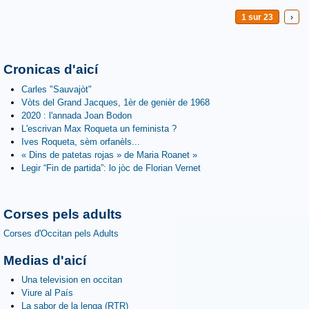
1 sur 23
›
Cronicas d'aicí
Carles "Sauvajòt"
Vòts del Grand Jacques, 1èr de genièr de 1968
2020 : l'annada Joan Bodon
L'escrivan Max Roqueta un feminista ?
Ives Roqueta, sèm orfanèls...
« Dins de patetas rojas » de Maria Roanet »
Legir “Fin de partida”: lo jòc de Florian Vernet
Corses pels adults
Corses d'Occitan pels Adults
Medias d'aicí
Una television en occitan
Viure al País
La sabor de la lenga (RTR)