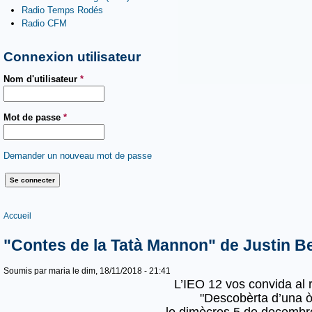
Radio Temps Rodés
Radio CFM
Connexion utilisateur
Nom d'utilisateur
*
Mot de passe
*
Demander un nouveau mot de passe
Vous êtes ici
Accueil
"Contes de la Tatà Mannon" de Justin 
Soumis par
maria
le dim, 18/11/2018 - 21:41
L’IEO 12 vos convida al 
"Descobèrta d’una ò
lo dimècres 5 de decembr