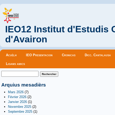
IEO12 Institut d'Estudis
d'Avairon
Menu principal
Acuèlh
IEO Presentacion
Cronicas
Dicc. Cantalausa
Ligams amics
Formulaire de recherche
Rechercher
Arquius mesadièrs
Mars 2026
(7)
Février 2026
(2)
Janvier 2026
(1)
Novembre 2025
(2)
Septembre 2025
(1)