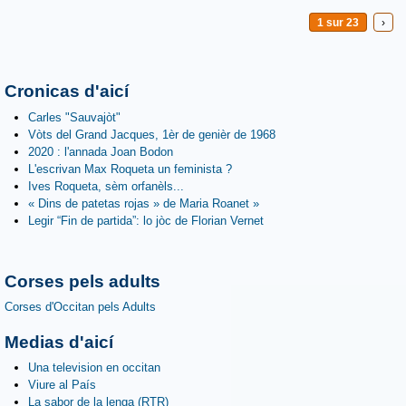
1 sur 23
›
Cronicas d'aicí
Carles "Sauvajòt"
Vòts del Grand Jacques, 1èr de genièr de 1968
2020 : l'annada Joan Bodon
L'escrivan Max Roqueta un feminista ?
Ives Roqueta, sèm orfanèls...
« Dins de patetas rojas » de Maria Roanet »
Legir “Fin de partida”: lo jòc de Florian Vernet
Corses pels adults
Corses d'Occitan pels Adults
Medias d'aicí
Una television en occitan
Viure al País
La sabor de la lenga (RTR)