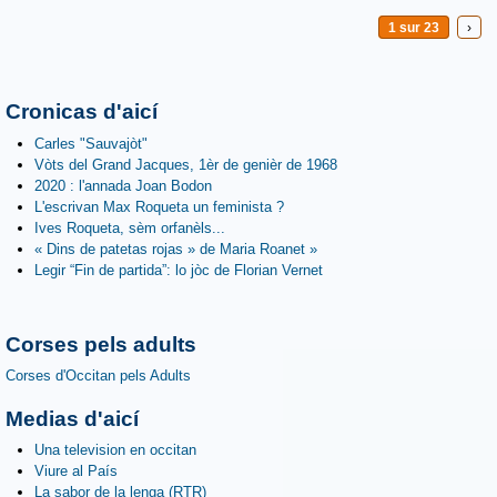
1 sur 23
›
Cronicas d'aicí
Carles "Sauvajòt"
Vòts del Grand Jacques, 1èr de genièr de 1968
2020 : l'annada Joan Bodon
L'escrivan Max Roqueta un feminista ?
Ives Roqueta, sèm orfanèls...
« Dins de patetas rojas » de Maria Roanet »
Legir “Fin de partida”: lo jòc de Florian Vernet
Corses pels adults
Corses d'Occitan pels Adults
Medias d'aicí
Una television en occitan
Viure al País
La sabor de la lenga (RTR)