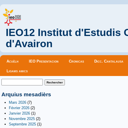
IEO12 Institut d'Estudis
d'Avairon
Menu principal
Acuèlh
IEO Presentacion
Cronicas
Dicc. Cantalausa
Ligams amics
Formulaire de recherche
Rechercher
Arquius mesadièrs
Mars 2026
(7)
Février 2026
(2)
Janvier 2026
(1)
Novembre 2025
(2)
Septembre 2025
(1)