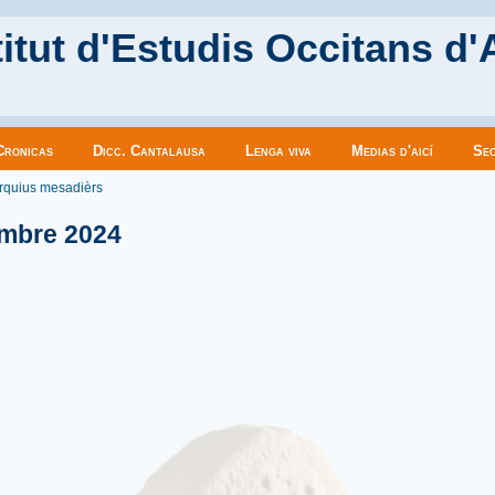
itut d'Estudis Occitans d'
Cronicas
Dicc. Cantalausa
Lenga viva
Medias d'aicí
Sec
es ici
rquius mesadièrs
mbre 2024