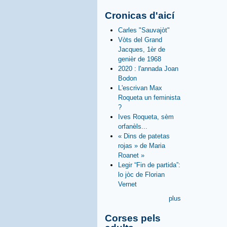
Cronicas d'aicí
Carles "Sauvajòt"
Vòts del Grand
Jacques, 1èr de
genièr de 1968
2020 : l'annada Joan
Bodon
L'escrivan Max
Roqueta un feminista
?
Ives Roqueta, sèm
orfanèls...
« Dins de patetas
rojas » de Maria
Roanet »
Legir “Fin de partida”:
lo jòc de Florian
Vernet
plus
Corses pels