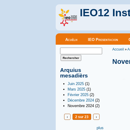
IEO12 Inst
Menu principal
Acuèlh
IEO Presentacion
Vous êt
Formulaire de recherche
Accueil
»
A
Rechercher
Nove
Arquius
mesadièrs
Juin 2025
(1)
Mars 2025
(1)
Février 2025
(2)
Décembre 2024
(2)
Novembre 2024
(2)
‹
2 sur 23
›
plus