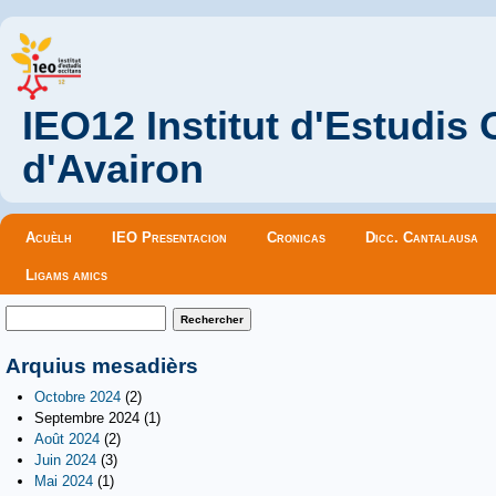
IEO12 Institut d'Estudis
d'Avairon
Menu principal
Acuèlh
IEO Presentacion
Cronicas
Dicc. Cantalausa
Ligams amics
Formulaire de recherche
Rechercher
Arquius mesadièrs
Octobre 2024
(2)
Septembre 2024
(1)
Août 2024
(2)
Juin 2024
(3)
Mai 2024
(1)