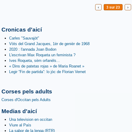
‹
3 sur 23
›
Cronicas d'aicí
Carles "Sauvajòt"
Vòts del Grand Jacques, 1èr de genièr de 1968
2020 : l'annada Joan Bodon
L'escrivan Max Roqueta un feminista ?
Ives Roqueta, sèm orfanèls...
« Dins de patetas rojas » de Maria Roanet »
Legir “Fin de partida”: lo jòc de Florian Vernet
Corses pels adults
Corses d'Occitan pels Adults
Medias d'aicí
Una television en occitan
Viure al País
La sabor de la lenga (RTR)