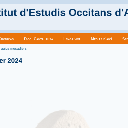
itut d'Estudis Occitans d'
Cronicas
Dicc. Cantalausa
Lenga viva
Medias d'aicí
Sec
es ici
rquius mesadièrs
er 2024