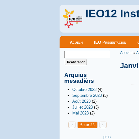
IEO12 Inst
Menu principal
Acuèlh
IEO Presentacion
Vous êt
Formulaire de recherche
Accueil
»
A
Rechercher
Janvi
Arquius
mesadièrs
Octobre 2023
(4)
Septembre 2023
(3)
Août 2023
(2)
Juillet 2023
(3)
Mai 2023
(2)
‹
5 sur 23
›
plus