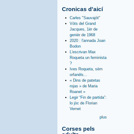
Cronicas d'aicí
Carles "Sauvajòt"
Vòts del Grand
Jacques, 1èr de
genièr de 1968
2020 : l'annada Joan
Bodon
L'escrivan Max
Roqueta un feminista
?
Ives Roqueta, sèm
orfanèls...
« Dins de patetas
rojas » de Maria
Roanet »
Legir “Fin de partida”:
lo jòc de Florian
Vernet
plus
Corses pels