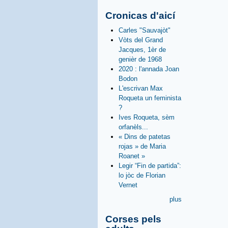
Cronicas d'aicí
Carles "Sauvajòt"
Vòts del Grand
Jacques, 1èr de
genièr de 1968
2020 : l'annada Joan
Bodon
L'escrivan Max
Roqueta un feminista
?
Ives Roqueta, sèm
orfanèls...
« Dins de patetas
rojas » de Maria
Roanet »
Legir “Fin de partida”:
lo jòc de Florian
Vernet
plus
Corses pels