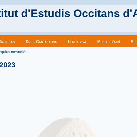
itut d'Estudis Occitans d'
Cronicas
Dicc. Cantalausa
Lenga viva
Medias d'aicí
Sec
es ici
rquius mesadièrs
 2023