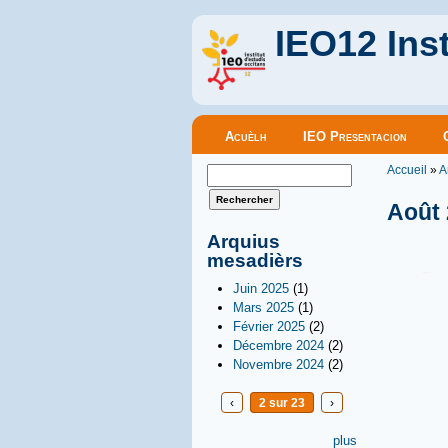
IEO12 Inst
Menu principal
Acuèlh
IEO Presentacion
Vous êt
Formulaire de recherche
Accueil
»
A
Rechercher
Août
Arquius
mesadièrs
Juin 2025
(1)
Mars 2025
(1)
Février 2025
(2)
Décembre 2024
(2)
Novembre 2024
(2)
‹
2 sur 23
›
plus