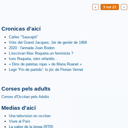
‹
3 sur 23
›
Cronicas d'aicí
Carles "Sauvajòt"
Vòts del Grand Jacques, 1èr de genièr de 1968
2020 : l'annada Joan Bodon
L'escrivan Max Roqueta un feminista ?
Ives Roqueta, sèm orfanèls...
« Dins de patetas rojas » de Maria Roanet »
Legir “Fin de partida”: lo jòc de Florian Vernet
Corses pels adults
Corses d'Occitan pels Adults
Medias d'aicí
Una television en occitan
Viure al País
La sabor de la lenga (RTR)