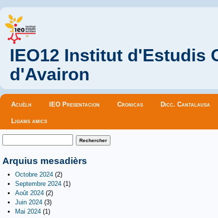
IEO12 Institut d'Estudis
d'Avairon
Menu principal
Acuèlh
IEO Presentacion
Cronicas
Dicc. Cantalausa
Ligams amics
Formulaire de recherche
Rechercher
Arquius mesadièrs
Octobre 2024
(2)
Septembre 2024
(1)
Août 2024
(2)
Juin 2024
(3)
Mai 2024
(1)