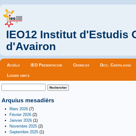
IEO12 Institut d'Estudis
d'Avairon
Menu principal
Acuèlh
IEO Presentacion
Cronicas
Dicc. Cantalausa
Ligams amics
Formulaire de recherche
Rechercher
Arquius mesadièrs
Mars 2026
(7)
Février 2026
(2)
Janvier 2026
(1)
Novembre 2025
(2)
Septembre 2025
(1)