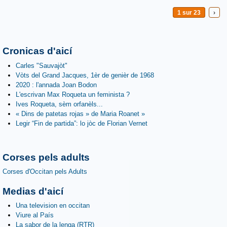
1 sur 23
›
Cronicas d'aicí
Carles "Sauvajòt"
Vòts del Grand Jacques, 1èr de genièr de 1968
2020 : l'annada Joan Bodon
L'escrivan Max Roqueta un feminista ?
Ives Roqueta, sèm orfanèls...
« Dins de patetas rojas » de Maria Roanet »
Legir “Fin de partida”: lo jòc de Florian Vernet
Corses pels adults
Corses d'Occitan pels Adults
Medias d'aicí
Una television en occitan
Viure al País
La sabor de la lenga (RTR)