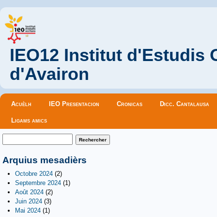
IEO12 Institut d'Estudis
d'Avairon
Menu principal
Acuèlh
IEO Presentacion
Cronicas
Dicc. Cantalausa
Ligams amics
Formulaire de recherche
Rechercher
Arquius mesadièrs
Octobre 2024
(2)
Septembre 2024
(1)
Août 2024
(2)
Juin 2024
(3)
Mai 2024
(1)