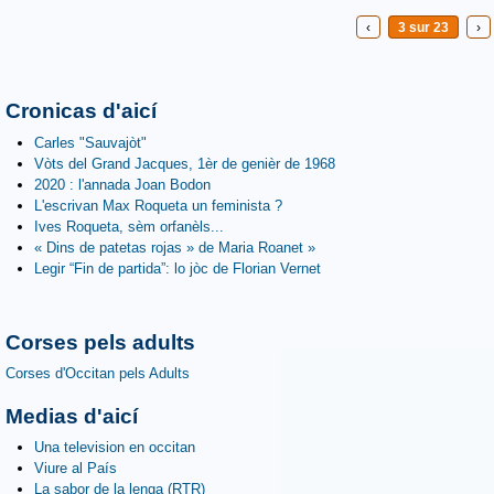
‹
3 sur 23
›
Cronicas d'aicí
Carles "Sauvajòt"
Vòts del Grand Jacques, 1èr de genièr de 1968
2020 : l'annada Joan Bodon
L'escrivan Max Roqueta un feminista ?
Ives Roqueta, sèm orfanèls...
« Dins de patetas rojas » de Maria Roanet »
Legir “Fin de partida”: lo jòc de Florian Vernet
Corses pels adults
Corses d'Occitan pels Adults
Medias d'aicí
Una television en occitan
Viure al País
La sabor de la lenga (RTR)