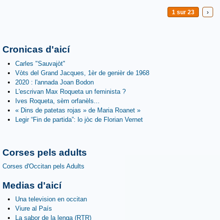
1 sur 23
›
Cronicas d'aicí
Carles "Sauvajòt"
Vòts del Grand Jacques, 1èr de genièr de 1968
2020 : l'annada Joan Bodon
L'escrivan Max Roqueta un feminista ?
Ives Roqueta, sèm orfanèls...
« Dins de patetas rojas » de Maria Roanet »
Legir “Fin de partida”: lo jòc de Florian Vernet
Corses pels adults
Corses d'Occitan pels Adults
Medias d'aicí
Una television en occitan
Viure al País
La sabor de la lenga (RTR)