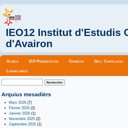
IEO12 Institut d'Estudis
d'Avairon
Menu principal
Acuèlh
IEO Presentacion
Cronicas
Dicc. Cantalausa
Ligams amics
Formulaire de recherche
Rechercher
Arquius mesadièrs
Mars 2026
(7)
Février 2026
(2)
Janvier 2026
(1)
Novembre 2025
(2)
Septembre 2025
(1)