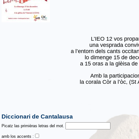
L’IEO 12 vos prop
una vesprada conviv
a l’entorn dels cants occita
lo dimenge 15 de de
a 15 oras a la glèisa de
Amb la participacio
la corala Còr a l’òc, (St 
Diccionari de Cantalausa
Picatz las primièras letras del mot.
amb los accents :